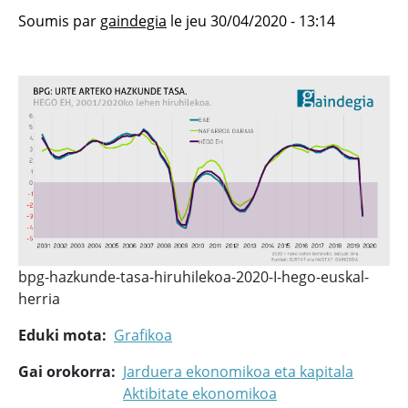
Soumis par
gaindegia
le
jeu 30/04/2020 - 13:14
bpg-hazkunde-tasa-hiruhilekoa-2020-I-hego-euskal-
herria
Eduki mota
Grafikoa
Gai orokorra
Jarduera ekonomikoa eta kapitala
Aktibitate ekonomikoa