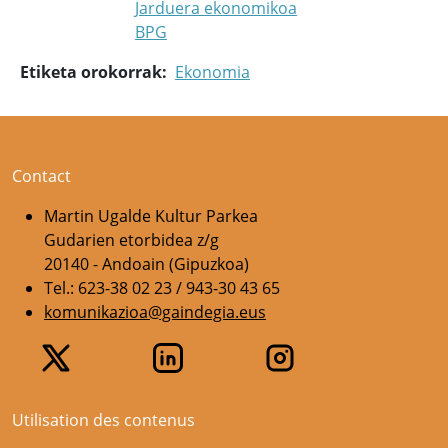
Jarduera ekonomikoa
BPG
Etiketa orokorrak
Ekonomia
Contact
Martin Ugalde Kultur Parkea
Gudarien etorbidea z/g
20140 - Andoain (Gipuzkoa)
Tel.: 623-38 02 23 / 943-30 43 65
komunikazioa@gaindegia.eus
Utilisation des contenus