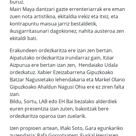
buruz.
Mairi Maya dantzari gazte errenteriarrak ere eman
zuen nota artistikoa, ekitaldia irekiz eta itxiz, eta
kontrapuntu maisua jarriz bestaldetik,
ikusgarritasunari dagokionez, nahita austeroa zen
ekitaldi bati.
Erakundeen ordezkaritza ere izan zen bertan.
Aipatutako ordezkaritza irundarraz gain, Itziar
Aizpurua ere bertan izan zen, Hendaiako Udala
ordezkatuz. Xabier Ezeizabarrena Gipuzkoako
Batzar Nagusietako lehendakaria eta Markel Olano
Gipuzkoako Ahaldun Nagusi Ohia ere ez ziren falta
izan.
Bildu, Sortu, LAB edo EH Bai bezalako alderdiek
euren presentzia izan zuten, bakoitzak bere
ordezkaritza oparoa izan zuelarik.
Izen propioen artean, Iñaki Soto, Gara egunkariko
zuzendaria; Rafa Gorrotxategi, Euskal Herriaren