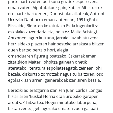
parte hartu zuten pertsona guztiek espero zena
eman zuten. Aipatutakoez gain, Xabier Albisturrek
ere parte hartu zuen, Donostiako alkateak, Anttoni
Urrezko Danborra eman ziotenean, 1991n;Patxi
Elissalde, Bidarten kokatutako Estia ingeniaritza
eskolako zuzendaria eta, nola ez, Maite Aristegi,
Antxonen lagun kuttuna, jarraidillaz abiatu zena,
herrialdeko plazetan hainbesteko arrakasta biltzen
duen bertso bertsio hori, alegia
omenduaren figura glosatzeko. Eskerrak eman
zitzaizkion Maiteri, oholtza gainean onetik
ateratako literatura espoliatzeagatik, zeinean, ohi
bezala, diskurtso zorrotzak nagusitu baitziren, oso
egokiak izan arren, gainerakoak izan ziren bezala.
Bereziki adierazgarria izan zen Juan Carlos Longas
hizlariaren ‘Euskal Herria eta Europako garapen
ardatzak’ hitzartea. Hogei minutuko laburpena,
bistan zenez, gehiagorako ematen zuen gai bati