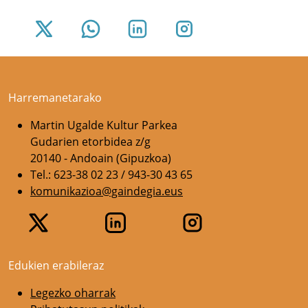
Harremanetarako
Martin Ugalde Kultur Parkea
Gudarien etorbidea z/g
20140 - Andoain (Gipuzkoa)
Tel.: 623-38 02 23 / 943-30 43 65
komunikazioa@gaindegia.eus
Edukien erabileraz
Legezko oharrak