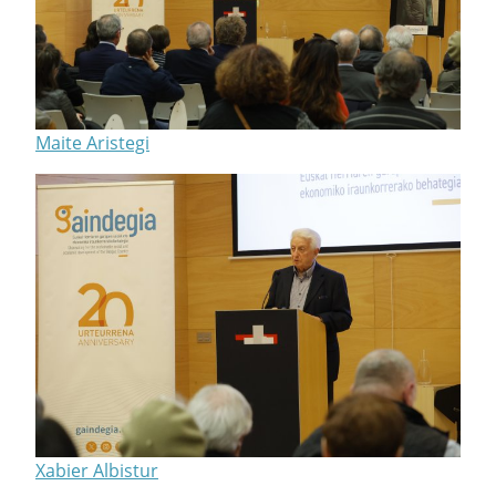
Maite Aristegi
Xabier Albistur