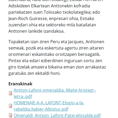
Adiskideen Elkartean Anttonekin kofradia
partekatzen zuen Tolosako txokolategilea; edo
Jean-Roch Guiresse, enpresari ohia, Estiako
zuzendari ohia eta sektoreko mila batailatan
Anttonen lankide izandakoa.
Topaketan izan ziren Peru eta Jacques, Anttonen
semeak, pozik eta eskertuta agertu ziren aitaren
oroimenari eskainitako oroitzapen beroagatik.
Pintxo eta edari ezberdinen inguruan sortu zen
giro itzelak amaiera bikaina eman zion arrakastaz
garatuko zen ekitaldi honi.
Eranskinak
Antton-Lafont-omenaldia.-Maite-Aristegi--
letra-.pdf
HOMENAJE-A-A.-LAFONT-Elogio-a-la-
rebeldia.Xabier-Albistur.pdf
Omenaldi_Antxon_Lafont-Patxi-elissalde.pdf