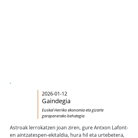
.
2026-01-12
Gaindegia
Euskal Herriko ekonomia eta gizarte
garapenerako behategia
Astroak lerrokatzen joan ziren, gure Antxon Lafont-
en aintzatespen-ekitaldia, hura hil eta urtebetera,