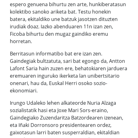
espero genuena bihurtu zen arte, hunkiberatasun
kolektibo sanoko ariketa bat. Testu honekin
batera, ekitaldiko une batzuk jasotzen dituzten
irudiak doaz. Iazko abenduaren 11n izan zen,
Ficoba bihurtu den mugaz gaindiko eremu
horretan.
Berritasun informatibo bat ere izan zen.
Gaindegiak bultzatuta, sari bat egongo da, Antton
Lafont Saria hain zuzen ere, behatokiaren jarduera
eremuaren inguruko ikerketa lan unibertsitario
onenari, hau da, Euskal Herri osoko sozio-
ekonomiari.
Irungo Udaleko lehen alkateorde Nuria Alzaga
sozialistatik hasi eta Joxe Mari Sors-eraino,
Gaindegiako Zuzendaritza Batzordearen izenean,
eta Iñaki Dorronsoro presidentearen ordez,
gaixotasun larri baten susperraldian, ekitaldian