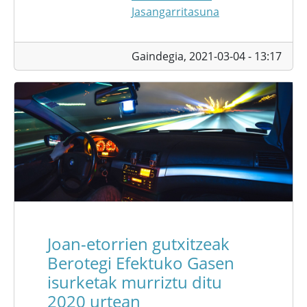
Jasangarritasuna
Gaindegia,
2021-03-04 - 13:17
Joan-etorrien gutxitzeak
Berotegi Efektuko Gasen
isurketak murriztu ditu
2020 urtean