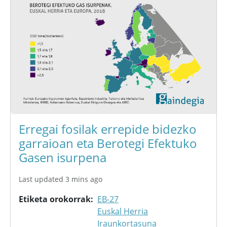
Erregai fosilak errepide bidezko
garraioan eta Berotegi Efektuko
Gasen isurpena
Last updated 3 mins ago
Etiketa orokorrak
EB-27
Euskal Herria
Iraunkortasuna