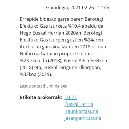
Gaindegia,
2021-02-26 - 12:45
Errepide bidezko garraioaren Berotegi
Efektuko Gas isurketa %10,4 apaldu da
Hego Euskal Herrian 2020an. Berotegi
Efektuko Gas isurpen guztien %24aren
iturburua garraioa izan zen 2018 urtean.
Nafarroa Garaian proportzio hori
%23,3koa da (2018); Euskal A.E.n %34koa
(2018) eta, Euskal Hirigune Elkargoan,
%32koa (2019).
Last updated 3 mins ago
Etiketa orokorrak
EB-27
Euskal Herria
Iraunkortasuna
Jasangarritasuna