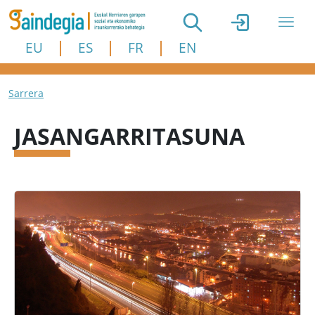
Skip to main content
EU
ES
FR
EN
Breadcrumb
Sarrera
JASANGARRITASUNA