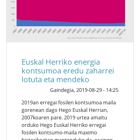
Euskal Herriko energia
kontsumoa eredu zaharrei
lotuta eta mendeko
Gaindegia,
2019-08-29 - 14:25
2019an erregai fosilen kontsumoa maila
gorenean dago Hego Euskal Herrian,
2007koaren pare. 2019 urtea amaitu
orduko Hego Euskal Herriko erregai
fosilen kontsumo-maila maximo