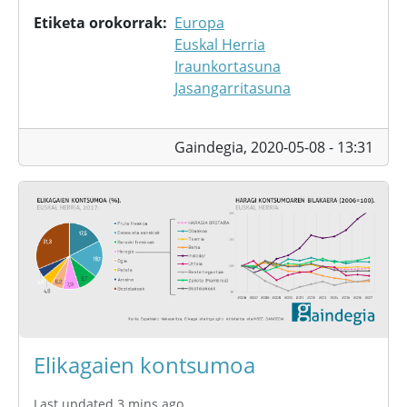
Etiketa orokorrak
Europa
Euskal Herria
Iraunkortasuna
Jasangarritasuna
Gaindegia,
2020-05-08 - 13:31
Elikagaien kontsumoa
Last updated 3 mins ago