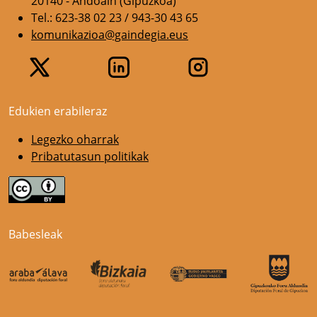
20140 - Andoain (Gipuzkoa)
Tel.: 623-38 02 23 / 943-30 43 65
komunikazioa@gaindegia.eus
Edukien erabileraz
Legezko oharrak
Pribatutasun politikak
Babesleak