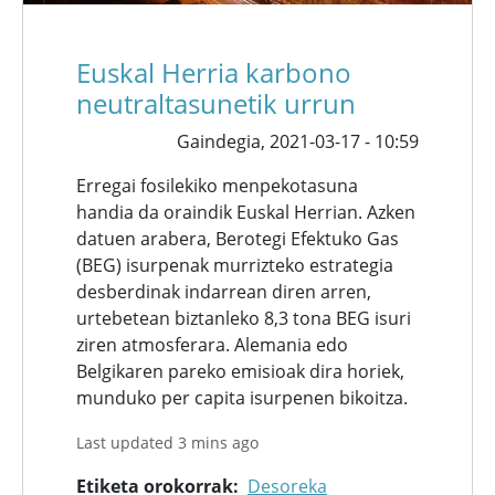
Euskal Herria karbono
neutraltasunetik urrun
Gaindegia,
2021-03-17 - 10:59
Erregai fosilekiko menpekotasuna
handia da oraindik Euskal Herrian. Azken
datuen arabera, Berotegi Efektuko Gas
(BEG) isurpenak murrizteko estrategia
desberdinak indarrean diren arren,
urtebetean biztanleko 8,3 tona BEG isuri
ziren atmosferara. Alemania edo
Belgikaren pareko emisioak dira horiek,
munduko per capita isurpenen bikoitza.
Last updated 3 mins ago
Etiketa orokorrak
Desoreka