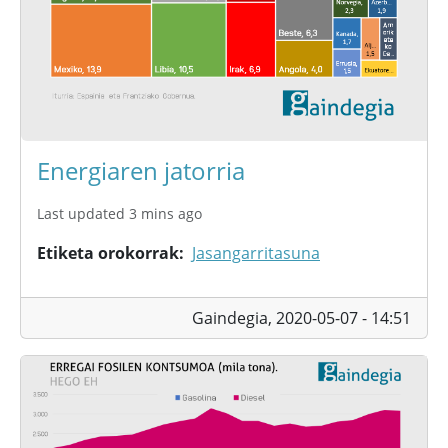
Energiaren jatorria
Last updated 3 mins ago
Etiketa orokorrak
Jasangarritasuna
Gaindegia,
2020-05-07 - 14:51