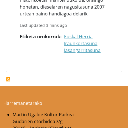
historikoetan mantenduko da, oraingo
honetan, dieselaren nagusitasuna 2007
urtean baino handiagoa delarik.
Last updated 3 mins ago
Etiketa orokorrak
Euskal Herria
Iraunkortasuna
Jasangarritasuna
Harremanetarako
Martin Ugalde Kultur Parkea
Gudarien etorbidea z/g