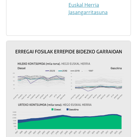
Euskal Herria
Jasangarritasuna