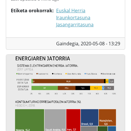
Etiketa orokorrak
Euskal Herria
Iraunkortasuna
Jasangarritasuna
Gaindegia,
2020-05-08 - 13:29