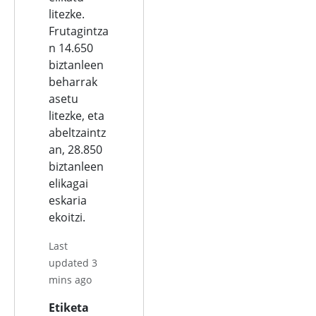
litezke.
Frutagintza
n 14.650
biztanleen
beharrak
asetu
litezke, eta
abeltzaintz
an, 28.850
biztanleen
elikagai
eskaria
ekoitzi.
Last
updated 3
mins ago
Etiketa