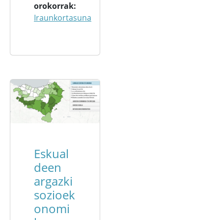
orokorrak
Iraunkortasuna
Eskual
deen
argazki
sozioek
onomi