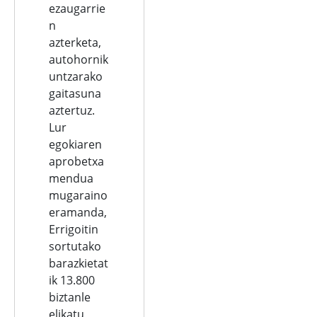
ezaugarrie
n
azterketa,
autohornik
untzarako
gaitasuna
aztertuz.
Lur
egokiaren
aprobetxa
mendua
mugaraino
eramanda,
Errigoitin
sortutako
barazkietat
ik 13.800
biztanle
elikatu