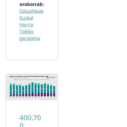
orokorrak
Eskualdeak
Euskal
Herria
Tokiko
garapena
400.70
0