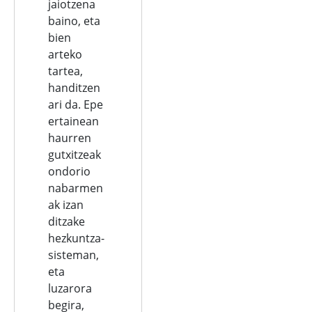
jaiotzena
baino, eta
bien
arteko
tartea,
handitzen
ari da. Epe
ertainean
haurren
gutxitzeak
ondorio
nabarmen
ak izan
ditzake
hezkuntza-
sisteman,
eta
luzarora
begira,