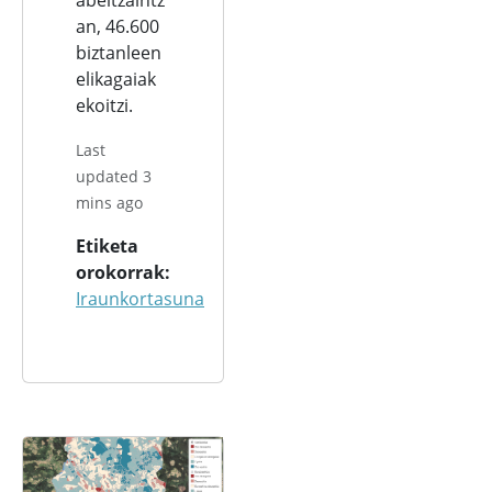
abeltzaintz
an, 46.600
biztanleen
elikagaiak
ekoitzi.
Last
updated 3
mins ago
Etiketa
orokorrak
Iraunkortasuna