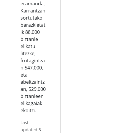
eramanda,
Karrantzan
sortutako
barazkietat
ik 88.000
biztanle
elikatu
litezke,
frutagintza
n 547.000,
eta
abeltzaintz
an, 529.000
biztanleen
elikagaiak
ekoitzi.
Last
updated 3