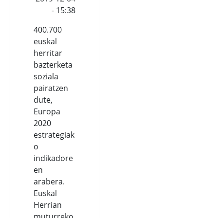
- 15:38
400.700
euskal
herritar
bazterketa
soziala
pairatzen
dute,
Europa
2020
estrategiak
o
indikadore
en
arabera.
Euskal
Herrian
muturreko