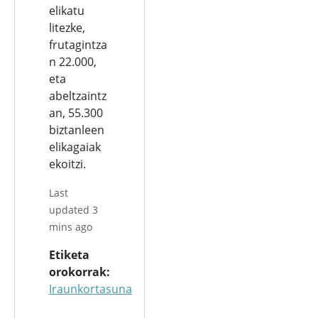
elikatu
litezke,
frutagintza
n 22.000,
eta
abeltzaintz
an, 55.300
biztanleen
elikagaiak
ekoitzi.
Last
updated 3
mins ago
Etiketa
orokorrak
Iraunkortasuna