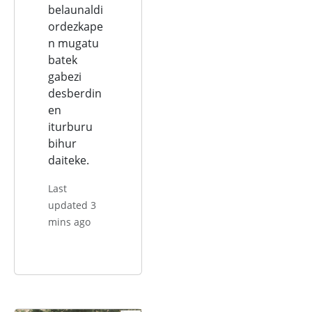
belaunaldi
ordezkape
n mugatu
batek
gabezi
desberdin
en
iturburu
bihur
daiteke.
Last
updated 3
mins ago