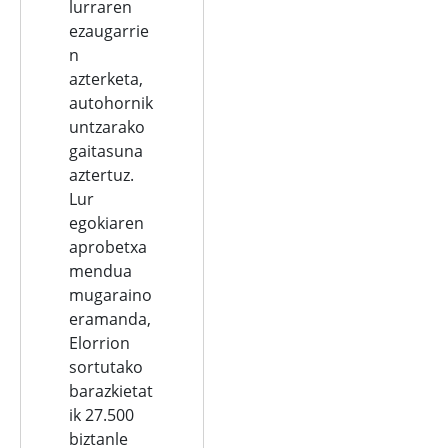
lurraren
ezaugarrie
n
azterketa,
autohornik
untzarako
gaitasuna
aztertuz.
Lur
egokiaren
aprobetxa
mendua
mugaraino
eramanda,
Elorrion
sortutako
barazkietat
ik 27.500
biztanle