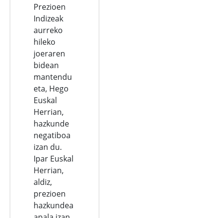
Prezioen
Indizeak
aurreko
hileko
joeraren
bidean
mantendu
eta, Hego
Euskal
Herrian,
hazkunde
negatiboa
izan du.
Ipar Euskal
Herrian,
aldiz,
prezioen
hazkundea
apala izan