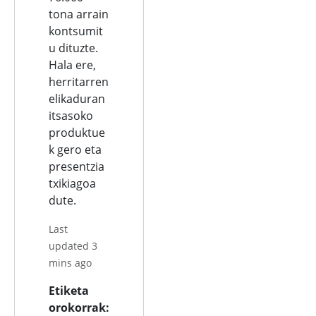
tona arrain
kontsumit
u dituzte.
Hala ere,
herritarren
elikaduran
itsasoko
produktue
k gero eta
presentzia
txikiagoa
dute.
Last
updated 3
mins ago
Etiketa
orokorrak