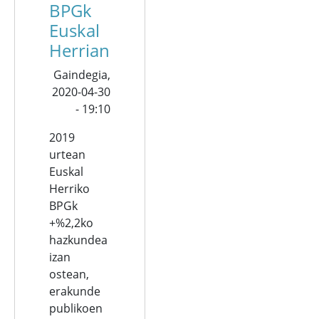
BPGk
Euskal
Herrian
Gaindegia,
2020-04-30
- 19:10
2019
urtean
Euskal
Herriko
BPGk
+%2,2ko
hazkundea
izan
ostean,
erakunde
publikoen