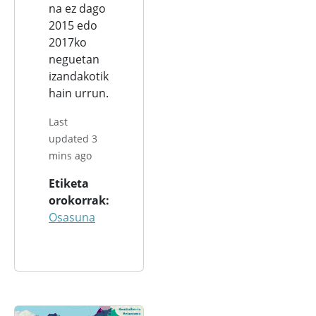
na ez dago
2015 edo
2017ko
neguetan
izandakotik
hain urrun.
Last
updated 3
mins ago
Etiketa
orokorrak
Osasuna