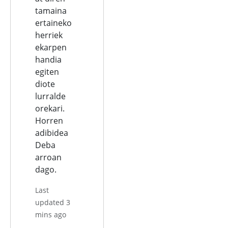
tamaina
ertaineko
herriek
ekarpen
handia
egiten
diote
lurralde
orekari.
Horren
adibidea
Deba
arroan
dago.
Last
updated 3
mins ago