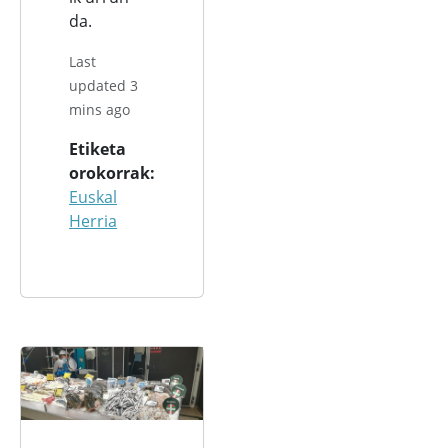
da.
Last
updated 3
mins ago
Etiketa
orokorrak
Euskal
Herria