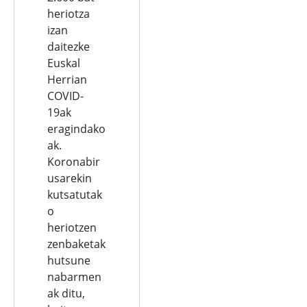
heriotza
izan
daitezke
Euskal
Herrian
COVID-
19ak
eragindako
ak.
Koronabir
usarekin
kutsatutak
o
heriotzen
zenbaketak
hutsune
nabarmen
ak ditu,