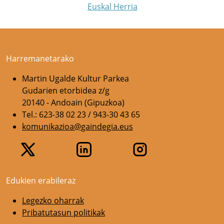
Euskal Herria
Harremanetarako
Martin Ugalde Kultur Parkea
Gudarien etorbidea z/g
20140 - Andoain (Gipuzkoa)
Tel.: 623-38 02 23 / 943-30 43 65
komunikazioa@gaindegia.eus
Edukien erabileraz
Legezko oharrak
Pribatutasun politikak