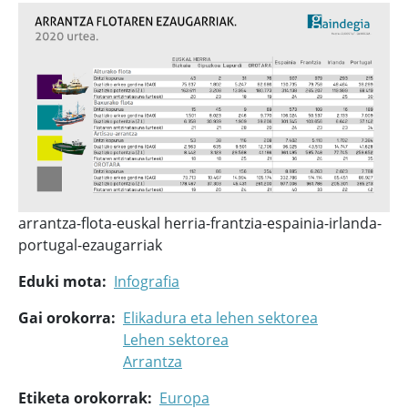
arrantza-flota-euskal herria-frantzia-espainia-irlanda-
portugal-ezaugarriak
Eduki mota
Infografia
Gai orokorra
Elikadura eta lehen sektorea
Lehen sektorea
Arrantza
Etiketa orokorrak
Europa