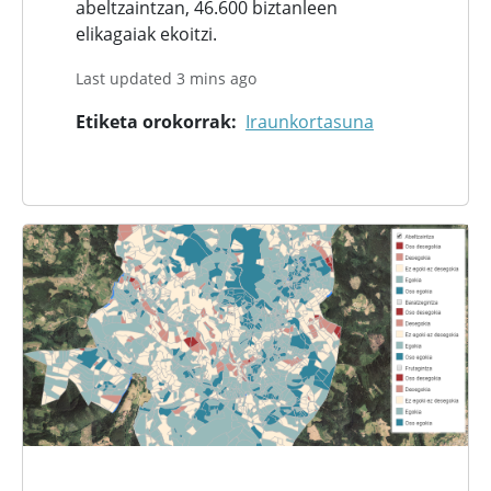
abeltzaintzan, 46.600 biztanleen
elikagaiak ekoitzi.
Last updated 3 mins ago
Etiketa orokorrak
Iraunkortasuna