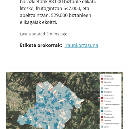
barazkietatik 88.000 biztanle elikatu
litezke, frutagintzan 547.000, eta
abeltzaintzan, 529.000 biztanleen
elikagaiak ekoitzi.
Last updated 3 mins ago
Etiketa orokorrak
Iraunkortasuna