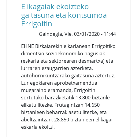
Elikagaiak ekoizteko
gaitasuna eta kontsumoa
Errigoitin
Gaindegia,
Vie, 03/01/2020 - 11:44
EHNE Bizkaiarekin elkarlanean Errigoitiko
dimentsio sozioekonomiko nagusiak
(eskaria eta sektorearen desmartxa) eta
lurraren ezaugarrien azterketa,
autohornikuntzarako gaitasuna aztertuz.
Lur egokiaren aprobetxamendua
mugaraino eramanda, Errigoitin
sortutako barazkietatik 13.800 biztanle
elikatu litezke. Frutagintzan 14.650
biztanleen beharrak asetu litezke, eta
abeltzaintzan, 28.850 biztanleen elikagai
eskaria ekoitzi.