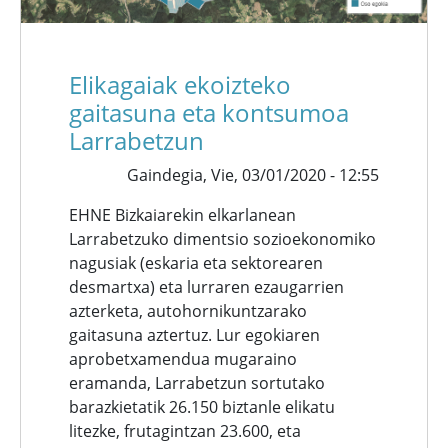
Elikagaiak ekoizteko
gaitasuna eta kontsumoa
Larrabetzun
Gaindegia,
Vie, 03/01/2020 - 12:55
EHNE Bizkaiarekin elkarlanean
Larrabetzuko dimentsio sozioekonomiko
nagusiak (eskaria eta sektorearen
desmartxa) eta lurraren ezaugarrien
azterketa, autohornikuntzarako
gaitasuna aztertuz. Lur egokiaren
aprobetxamendua mugaraino
eramanda, Larrabetzun sortutako
barazkietatik 26.150 biztanle elikatu
litezke, frutagintzan 23.600, eta