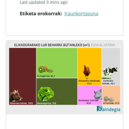
Last updated 3 mins ago
Etiketa orokorrak
Iraunkortasuna