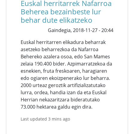
Euskal herritarrek Nafarroa
Beherea bezainbeste lur
behar dute elikatzeko
Gaindegia,
2018-11-27 - 20:44
Euskal herritarren elikadura beharrak
asetzeko beharrezkoa da Nafarroa
Behereko azalera osoa, edo San Mames
zelaia 190.400 bider. Azpimarratzekoa da
esnekien, fruta freskoaren, haragiaren
edo ogiaren ekoizpenerako lur beharra.
2000 urteaz geroztik artifizializatutako
lurra, ordea, handia izan da eta Euskal
Herrian nekazaritzara bideratutako
73.000 hektarea galdu egin dira.
Last updated 3 mins ago