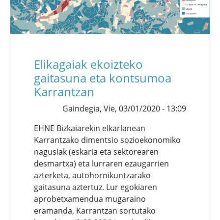
Elikagaiak ekoizteko
gaitasuna eta kontsumoa
Karrantzan
Gaindegia,
Vie, 03/01/2020 - 13:09
EHNE Bizkaiarekin elkarlanean
Karrantzako dimentsio sozioekonomiko
nagusiak (eskaria eta sektorearen
desmartxa) eta lurraren ezaugarrien
azterketa, autohornikuntzarako
gaitasuna aztertuz. Lur egokiaren
aprobetxamendua mugaraino
eramanda, Karrantzan sortutako