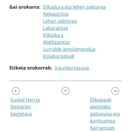
Gai orokorra
Elikadura eta lehen sektorea
Nekazaritza
Lehen sektorea
Laborantza
Elikadura
Abeltzaintza
Lurralde antolamendua
Kolaborazioak
Etiketa orokorrak
Iraunkortasuna
Euskal Herria
Elikagaiak
bisitarien
ekoizteko
begietara
gaitasuna eta
kontsumoa
Karrantzan