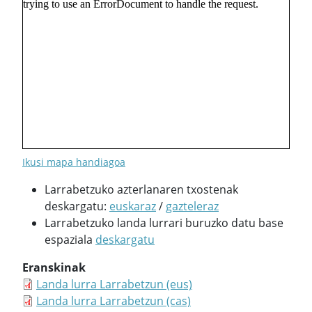
Ikusi mapa handiagoa
Larrabetzuko azterlanaren txostenak
deskargatu:
euskaraz
/
gazteleraz
Larrabetzuko landa lurrari buruzko datu base
espaziala
deskargatu
Eranskinak
Landa lurra Larrabetzun (eus)
Landa lurra Larrabetzun (cas)