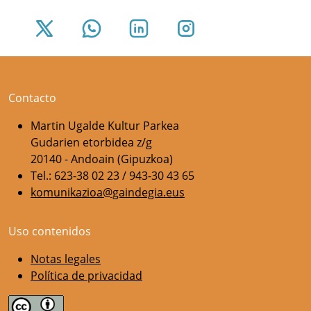
Contacto
Martin Ugalde Kultur Parkea
Gudarien etorbidea z/g
20140 - Andoain (Gipuzkoa)
Tel.: 623-38 02 23 / 943-30 43 65
komunikazioa@gaindegia.eus
Uso contenidos
Notas legales
Política de privacidad