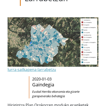
lurra-sailkapena-larrabetzu
2020-01-03
Gaindegia
Euskal Herriko ekonomia eta gizarte
garapenerako behategia
Hirigintza Plan Orokorren moduko eragiketek