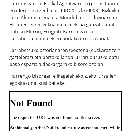
Lankidetzarako Euskal Agentziarena (proiektuaren
erreferentzia zenbakia: PRO2017k3/0003), Bizkaiko
Foru Aldundiarena eta Mundubat Fundazioarena.
Halaber, eskertzekoa da proiektua gauzatu ahal
izateko Elorrio, Errigoiti, Karrantza eta
Larrabetzuko udalek emandako erraztasunak.
Larrabetzuko azterlanaren txostena (euskaraz zein
gazteleraz) eta bertako landa lurrari buruzko datu
base espaziala deskargarako bisore azpian.
Hurrengo bisorean elikagaiak ekoizteko lursailen
egokitasuna ikusi daiteke.