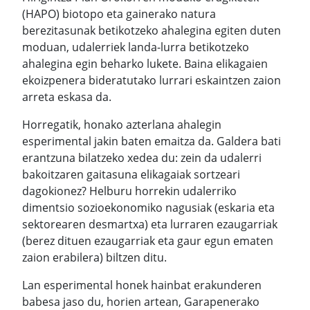
(HAPO) biotopo eta gainerako natura
berezitasunak betikotzeko ahalegina egiten duten
moduan, udalerriek landa-lurra betikotzeko
ahalegina egin beharko lukete. Baina elikagaien
ekoizpenera bideratutako lurrari eskaintzen zaion
arreta eskasa da.
Horregatik, honako azterlana ahalegin
esperimental jakin baten emaitza da. Galdera bati
erantzuna bilatzeko xedea du: zein da udalerri
bakoitzaren gaitasuna elikagaiak sortzeari
dagokionez? Helburu horrekin udalerriko
dimentsio sozioekonomiko nagusiak (eskaria eta
sektorearen desmartxa) eta lurraren ezaugarriak
(berez dituen ezaugarriak eta gaur egun ematen
zaion erabilera) biltzen ditu.
Lan esperimental honek hainbat erakunderen
babesa jaso du, horien artean, Garapenerako