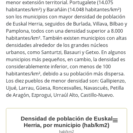
menor extensión territorial. Portugalete (14.075
habitantes/km²) y Barañáin (14.048 habitantes/km²)
son los municipios con mayor densidad de población
de Euskal Herria, seguidos de Burlada, Villava, Bilbao y
Pamplona, todos con una densidad superior a 8.000
habitantes/km². También existen municipios con altas
densidades alrededor de los grandes núcleos
urbanos, como Santurtzi, Basauri y Getxo. En algunos
municipios más pequeños, en cambio, la densidad es
considerablemente inferior, con menos de 100
habitantes/km², debido a su población más dispersa.
Los diez pueblos de menor densidad son: Gallipienzo,
Ujué, Larrau, Güesa, Roncesvalles, Navascués, Petilla
de Aragón, Ezprogui, Urraúl Alto, Castillo-Nuevo.
Densidad de población de Euskal Herria, por municipi
Densidad de población de Euskal
Herria, por municipio (hab/km2)
Map of unspecified region with 1 data series.
hab/km2