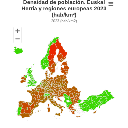
Densidad de población. Euskal
Herria y regiones europeas 2023
Map of unspecified region with 1 data series.
(hab/km²)
2023 (hab/km2)
2023 (hab/km2)
View as data table, Densidad de población. Euskal He