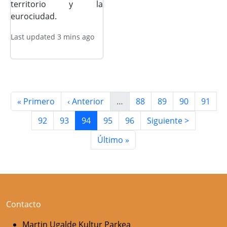
territorio y la
eurociudad.
Last updated 3 mins ago
Paginación
Primera página
Página anterior
Página
Página
Página
Página
« Primero
‹ Anterior
…
88
89
90
91
Página
Página
Página actual
Página
Página
Siguiente página
92
93
94
95
96
Siguiente >
Última página
Último »
Contacto
Martin Ugalde Kultur Parkea