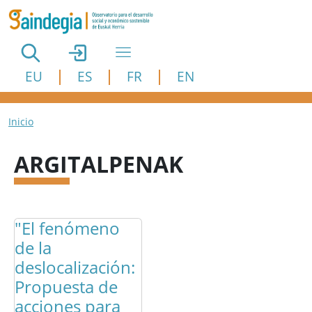
Pasar al contenido principal
EU
ES
FR
EN
Ruta de navegación
Inicio
ARGITALPENAK
"El fenómeno
de la
deslocalización:
Propuesta de
acciones para