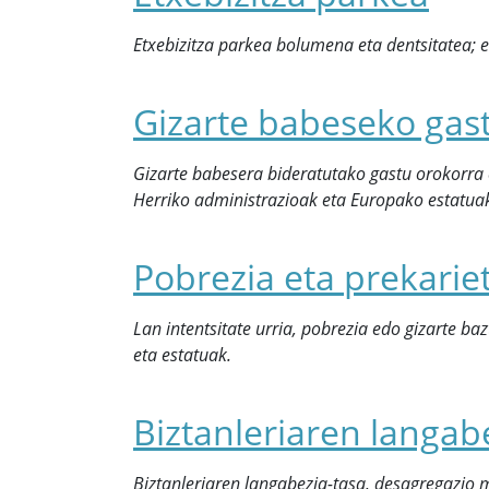
Etxebizitza parkea bolumena eta dentsitatea; e
Gizarte babeseko gas
Gizarte babesera bideratutako gastu orokorra
Herriko administrazioak eta Europako estatua
Pobrezia eta prekarie
Lan intentsitate urria, pobrezia edo gizarte b
eta estatuak.
Biztanleriaren langab
Biztanleriaren langabezia-tasa, desagregazio m