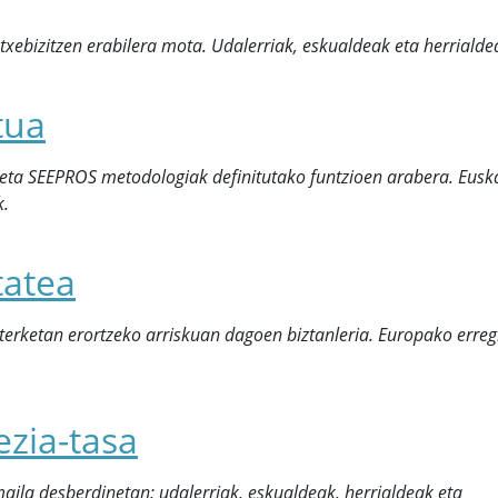
txebizitzen erabilera mota. Udalerriak, eskualdeak eta herrialde
tua
 eta SEEPROS metodologiak definitutako funtzioen arabera. Eusk
k.
tatea
azterketan erortzeko arriskuan dagoen biztanleria. Europako erreg
ezia-tasa
aila desberdinetan: udalerriak, eskualdeak, herrialdeak eta