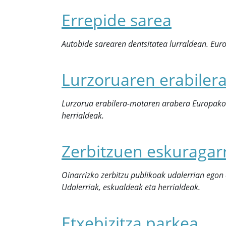
Errepide sarea
Autobide sarearen dentsitatea lurraldean. Euro
Lurzoruaren erabiler
Lurzorua erabilera-motaren arabera Europako 
herrialdeak.
Zerbitzuen eskuragar
Oinarrizko zerbitzu publikoak udalerrian egon 
Udalerriak, eskualdeak eta herrialdeak.
Etxebizitza parkea