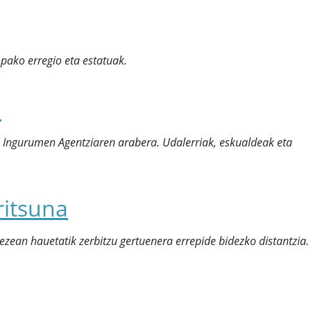
pako erregio eta estatuak.
a
Ingurumen Agentziaren arabera. Udalerriak, eskualdeak eta
ritsuna
ezean hauetatik zerbitzu gertuenera errepide bidezko distantzia.