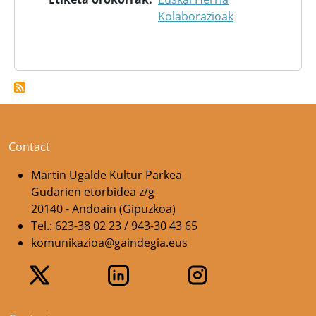
Kolaborazioak
Contact
Martin Ugalde Kultur Parkea
Gudarien etorbidea z/g
20140 - Andoain (Gipuzkoa)
Tel.: 623-38 02 23 / 943-30 43 65
komunikazioa@gaindegia.eus