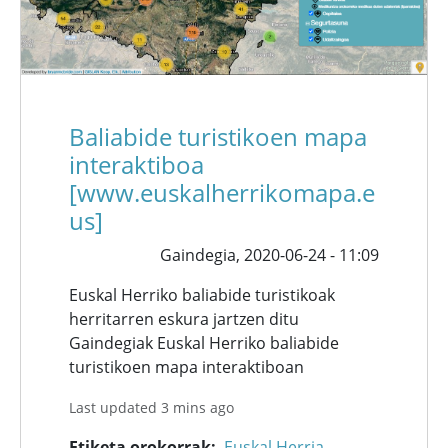
Baliabide turistikoen mapa
interaktiboa
[www.euskalherrikomapa.e
us]
Gaindegia,
2020-06-24 - 11:09
Euskal Herriko baliabide turistikoak
herritarren eskura jartzen ditu
Gaindegiak Euskal Herriko baliabide
turistikoen mapa interaktiboan
Last updated 3 mins ago
Etiketa orokorrak
Euskal Herria