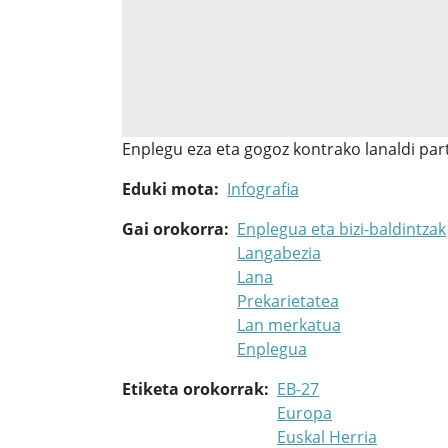
Enplegu eza eta gogoz kontrako lanaldi part
Eduki mota
Infografia
Gai orokorra
Enplegua eta bizi-baldintzak
Langabezia
Lana
Prekarietatea
Lan merkatua
Enplegua
Etiketa orokorrak
EB-27
Europa
Euskal Herria