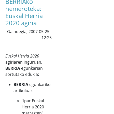
BERRIAko
hemeroteka:
Euskal Herria
2020 agiria
Gaindegia,
2007-05-25 -
12:25
Euskal Herria 2020
agiriaren inguruan,
BERRIA
egunkarian
sortutako edukia:
BERRIA
egunkariko
artikuluak:
"Ipar Euskal
Herria 2020
marrazten"