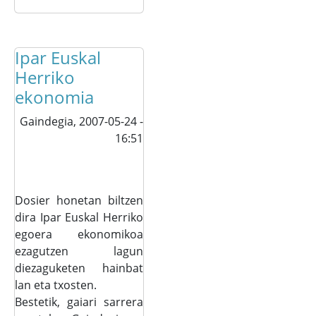
Ipar Euskal
Herriko
ekonomia
Gaindegia,
2007-05-24 -
16:51
Dosier honetan biltzen
dira Ipar Euskal Herriko
egoera ekonomikoa
ezagutzen lagun
diezaguketen hainbat
lan eta txosten.
Bestetik, gaiari sarrera