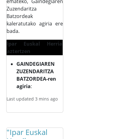
emateko, Gaindegiaren
Zuzendaritza
Batzordeak
kaleratutako agiria ere
bada.
Ipar Euskal Herria
aztertzen
GAINDEGIAREN
ZUZENDARITZA
BATZORDEA-ren
agiria
:
Last updated 3 mins ago
"Ipar Euskal