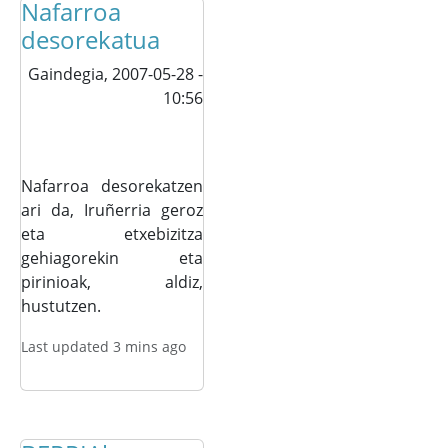
Nafarroa
desorekatua
Gaindegia,
2007-05-28 -
10:56
Nafarroa desorekatzen
ari da, Iruñerria geroz
eta etxebizitza
gehiagorekin eta
pirinioak, aldiz,
hustutzen.
Last updated 3 mins ago