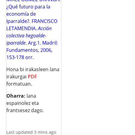
¿Qué futuro para la
economía de
Iparralde?. FRANCISCO
LETAMENDIA.
Acción
colectiva hegoalde-
iparralde
. Arg.1. Madril:
Fundamentos, 2006,
153-178 orr.
Hona bi irakasleen lana
irakurgai
PDF
formatuan.
Oharra:
lana
espainolez eta
frantsesez dago.
Last updated 3 mins ago