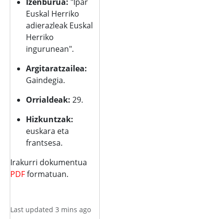
Izenburua:
"Ipar
Euskal Herriko
adierazleak Euskal
Herriko
ingurunean".
Argitaratzailea:
Gaindegia.
Orrialdeak:
29.
Hizkuntzak:
euskara eta
frantsesa.
Irakurri dokumentua
PDF
formatuan.
Last updated 3 mins ago