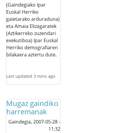
(Gaindegiako Ipar
Euskal Herriko
gaietarako arduraduna)
eta Amaia Elizagaratek
(Aztikerreko zuzendari
exekutiboa) Ipar Euskal
Herriko demografiaren
bilakaera aztertu dute.
Last updated 3 mins ago
Mugaz gaindiko
harremanak
Gaindegia,
2007-05-28 -
11:32