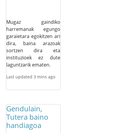
Mugaz gaindiko
harremanak egungo
garaietara egokitzen ari
dira, baina arazoak
sortzen dira eta
instituzioek ez dute
laguntzarik ematen.
Last updated 3 mins ago
Gendulain,
Tutera baino
handiagoa