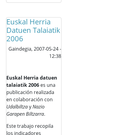
Euskal Herria
Datuen Talaiatik
2006
Gaindegia,
2007-05-24 -
12:38
Euskal Herria datuen
talaiatik 2006
es una
publicación realizada
en colaboración con
Udalbiltza
y
Nazio
Garapen Biltzarra
.
Este trabajo recopila
los indicadores