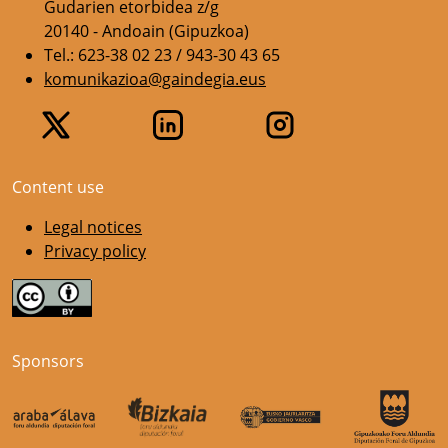
Gudarien etorbidea z/g
20140 - Andoain (Gipuzkoa)
Tel.: 623-38 02 23 / 943-30 43 65
komunikazioa@gaindegia.eus
Content use
Legal notices
Privacy policy
Sponsors