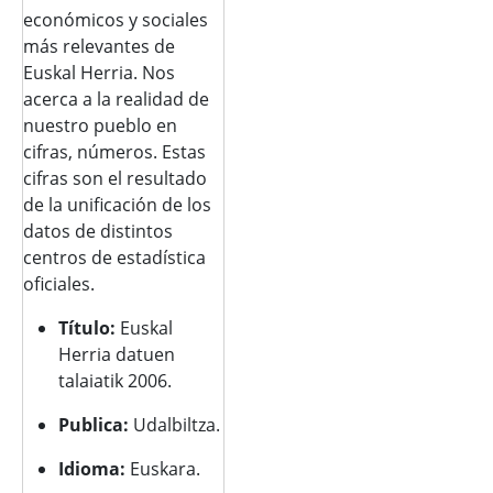
económicos y sociales
más relevantes de
Euskal Herria. Nos
acerca a la realidad de
nuestro pueblo en
cifras, números. Estas
cifras son el resultado
de la unificación de los
datos de distintos
centros de estadística
oficiales.
Título:
Euskal
Herria datuen
talaiatik 2006.
Publica:
Udalbiltza.
Idioma:
Euskara.