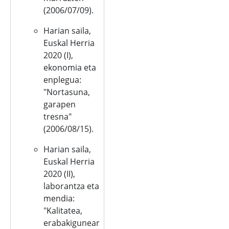
(2006/07/09).
Harian saila,
Euskal Herria
2020 (I),
ekonomia eta
enplegua:
"Nortasuna,
garapen
tresna"
(2006/08/15).
Harian saila,
Euskal Herria
2020 (II),
laborantza eta
mendia:
"Kalitatea,
erabakigunear