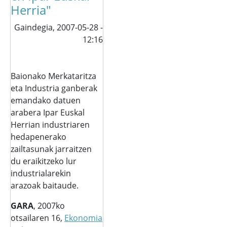
Herria"
Gaindegia,
2007-05-28 -
12:16
Baionako Merkataritza
eta Industria ganberak
emandako datuen
arabera Ipar Euskal
Herrian industriaren
hedapenerako
zailtasunak jarraitzen
du eraikitzeko lur
industrialarekin
arazoak baitaude.
GARA
, 2007ko
otsailaren 16,
Ekonomia