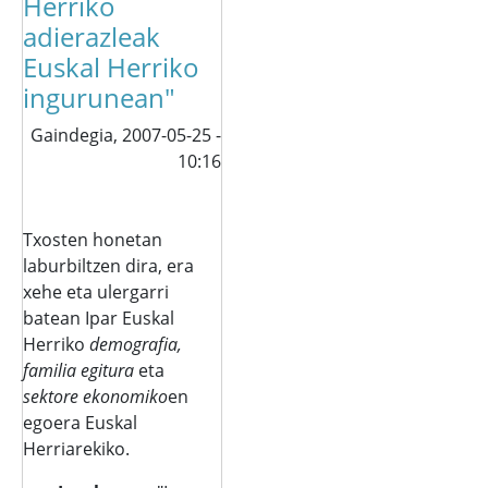
Herriko
adierazleak
Euskal Herriko
ingurunean"
Gaindegia,
2007-05-25 -
10:16
Txosten honetan
laburbiltzen dira, era
xehe eta ulergarri
batean Ipar Euskal
Herriko
demografia,
familia egitura
eta
sektore ekonomiko
en
egoera Euskal
Herriarekiko.