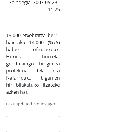
Gaindegia,
2007-05-28 -
11:25
19.000 etxebizitza berri,
haietako 14.000 (%75)
babes ofizialekoak.
Horiek horrela,
gendulaingo hirigintza
proiektua dela eta
Nafarroako bigarren
hiri bilakatuko litzateke
azken hau.
Last updated 3 mins ago