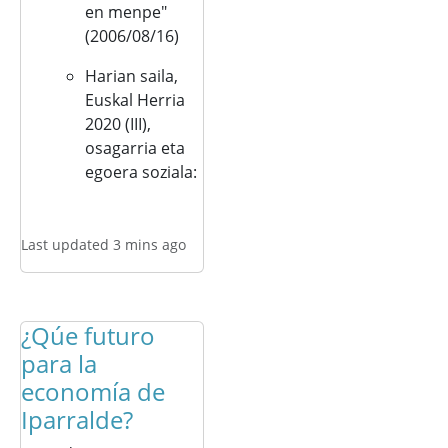
en menpe"
(2006/08/16)
Harian saila,
Euskal Herria
2020 (III),
osagarria eta
egoera soziala:
Last updated 3 mins ago
¿Qúe futuro
para la
economía de
Iparralde?