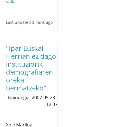
saila
.
Last updated 3 mins ago
"Ipar Euskal
Herrian ez dago
instituziorik
demografiaren
oreka
bermatzeko"
Gaindegia,
2007-05-28 -
12:07
Xole Mariluz