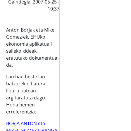
Gaindegia,
2007-05-25 -
10:37
Anton Borjak eta Mikel
Gómez-ek, EHUko
ekonomia aplikatua I
saileko kideak,
eratutako dokumentua
da.
Lan hau beste lan
batzurekin batera
liburu batean
argitaratuta dago.
Hona hemen
erreferentzia:
BORJA ANTON eta
MIKEL GOMEZ URANGA.