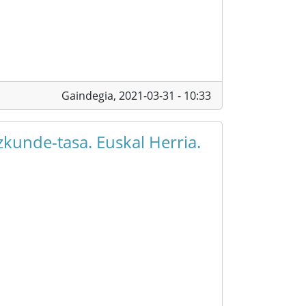
Gaindegia,
2021-03-31 - 10:33
zkunde-tasa. Euskal Herria.