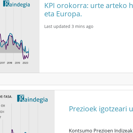
KPI orokorra: urte arteko 
eta Europa.
Last updated 3 mins ago
Prezioek igotzeari 
Kontsumo Prezioen Indizeak 