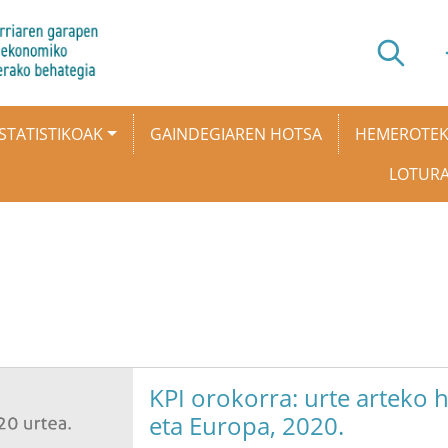
STATISTIKOAK
GAINDEGIAREN HOTSA
HEMEROTE
LOTUR
KPI orokorra: urte arteko 
eta Europa, 2020.