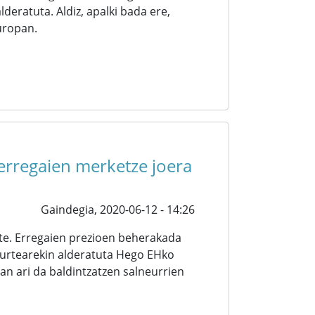
deratuta. Aldiz, apalki bada ere,
Europan.
 erregaien merketze joera
Gaindegia,
2020-06-12 - 14:26
ute. Erregaien prezioen beherakada
 urtearekin alderatuta Hego EHko
an ari da baldintzatzen salneurrien