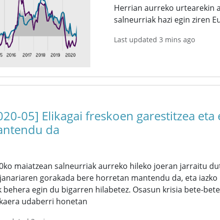
Herrian aurreko urtearekin al
salneurriak hazi egin ziren 
Last updated 3 mins ago
020-05] Elikagai freskoen garestitzea eta
ntendu da
0ko maiatzean salneurriak aurreko hileko joeran jarraitu d
 janariaren gorakada bere horretan mantendu da, eta iazko
k behera egin du bigarren hilabetez. Osasun krisia bete-bete
akaera udaberri honetan