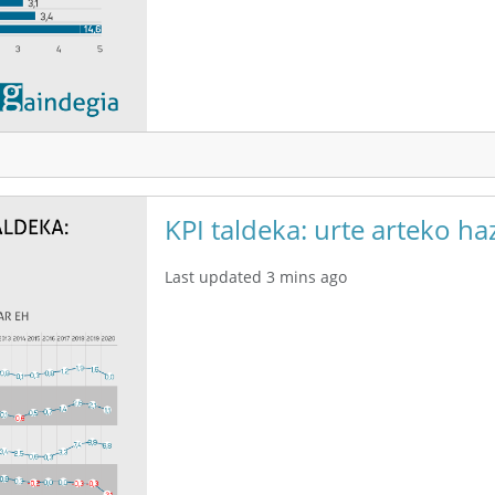
KPI taldeka: urte arteko ha
Last updated 3 mins ago