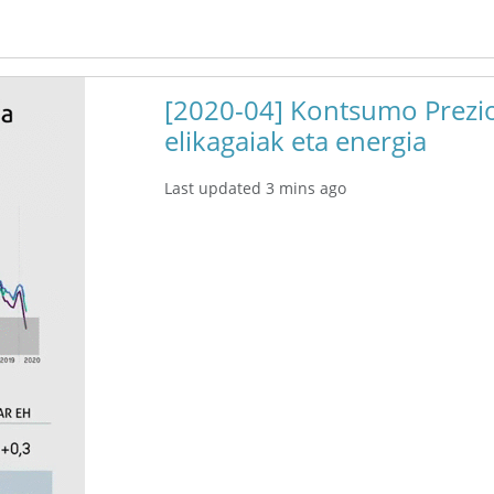
[2020-04] Kontsumo Prezio
elikagaiak eta energia
Last updated 3 mins ago