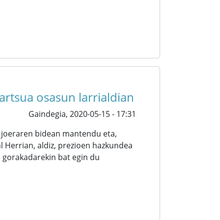
dartsua osasun larrialdian
Gaindegia,
2020-05-15 - 17:31
o joeraren bidean mantendu eta,
l Herrian, aldiz, prezioen hazkundea
o gorakadarekin bat egin du