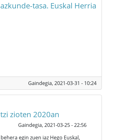
hazkunde-tasa. Euskal Herria
Gaindegia,
2021-03-31 - 10:24
utzi zioten 2020an
Gaindegia,
2021-03-25 - 22:56
behera egin zuen iaz Hego Euskal,