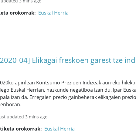
 updated 3 mins ago
keta orokorrak
Euskal Herria
[2020-04] Elikagai freskoen garestitze in
020ko apirilean Kontsumo Prezioen Indizeak aurreko hilek
ego Euskal Herrian, hazkunde negatiboa izan du. Ipar Euska
pala izan da. Erregaien prezio gainbeherak elikagaien prezi
enboran.
ast updated 3 mins ago
tiketa orokorrak
Euskal Herria