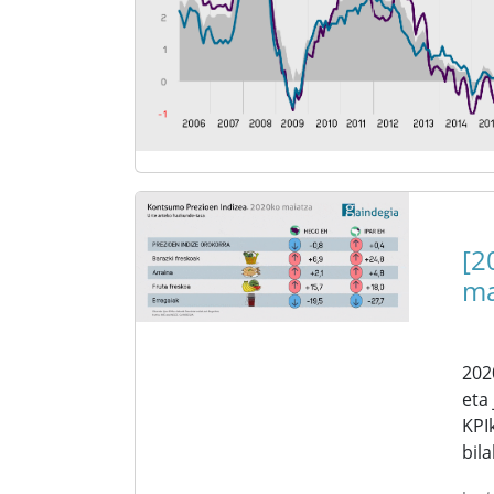
[2
ma
202
eta
KPI
bil