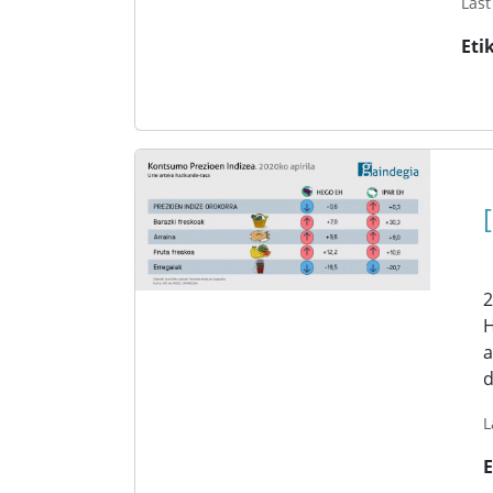
Last
Eti
2
H
a
d
L
E