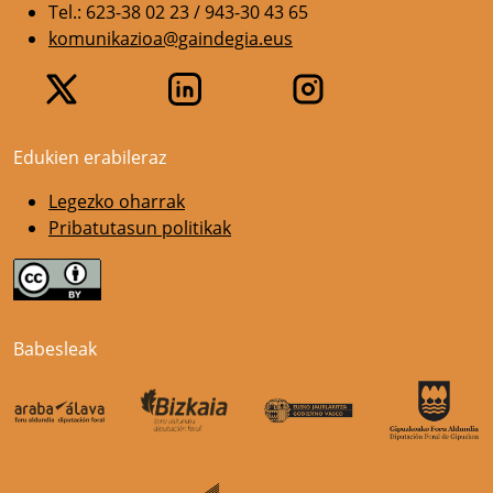
Tel.: 623-38 02 23 / 943-30 43 65
komunikazioa@gaindegia.eus
Edukien erabileraz
Legezko oharrak
Pribatutasun politikak
Babesleak