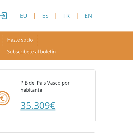
EU
ES
FR
EN
Secondary menu
Hazte socio
Subscribete al boletín
PIB del País Vasco por
habitante
35.309€