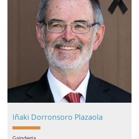
Iñaki Dorronsoro Plazaola
Gaindegia