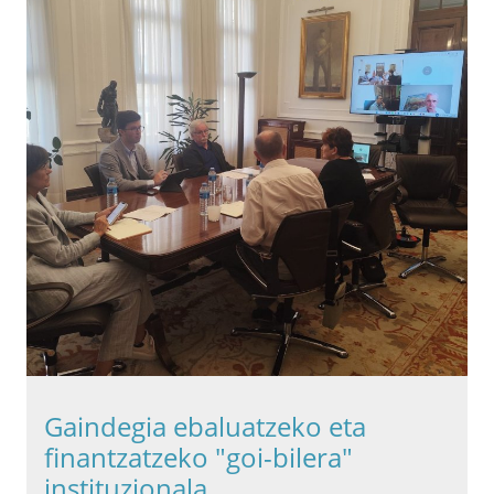
Gaindegia ebaluatzeko eta
finantzatzeko "goi-bilera"
instituzionala