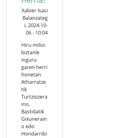
Xabier Isasi
Balanzateg
i,
2024-10-
06 - 10:04
Hiru milioi
biztanle
inguru
garen herri
honetan
Atharratze
tik
Turtziozera
ino,
Bastidatik
Gixunerain
o edo
Hondarribi