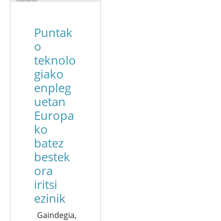
Puntak
o
teknolo
giako
enpleg
uetan
Europa
ko
batez
bestek
ora
iritsi
ezinik
Gaindegia,