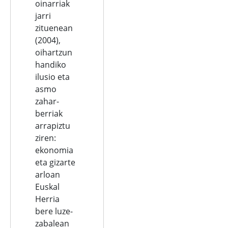
oinarriak
jarri
zituenean
(2004),
oihartzun
handiko
ilusio eta
asmo
zahar-
berriak
arrapiztu
ziren:
ekonomia
eta gizarte
arloan
Euskal
Herria
bere luze-
zabalean