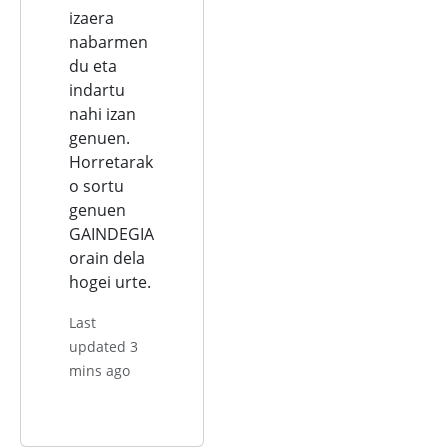
izaera
nabarmen
du eta
indartu
nahi izan
genuen.
Horretarak
o sortu
genuen
GAINDEGIA
orain dela
hogei urte.
Last
updated 3
mins ago