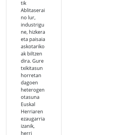
tik
Ablitaserai
no lur,
industrigu
ne, hizkera
eta paisaia
askotariko
ak biltzen
dira. Gure
txikitasun
horretan
dagoen
heterogen
otasuna
Euskal
Herriaren
ezaugarria
izanik,
herri