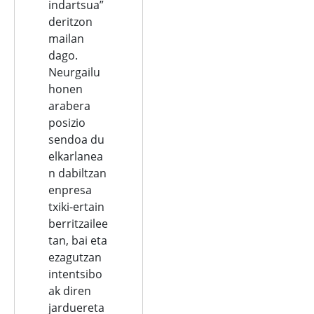
indartsua”
deritzon
mailan
dago.
Neurgailu
honen
arabera
posizio
sendoa du
elkarlanea
n dabiltzan
enpresa
txiki-ertain
berritzailee
tan, bai eta
ezagutzan
intentsibo
ak diren
jarduereta