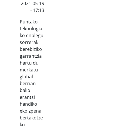
2021-05-19
- 17:13
Puntako
teknologia
ko enplegu
sorrerak
berebiziko
garrantzia
hartu du
merkatu
global
berrian
balio
erantsi
handiko
ekoizpena
bertakotze
ko