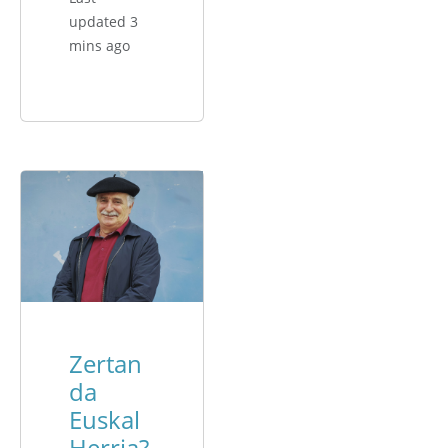
updated 3
mins ago
Zertan
da
Euskal
Herria?