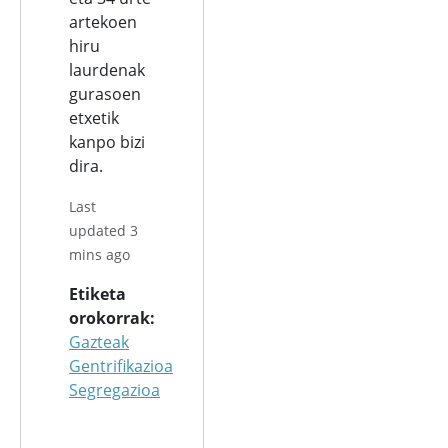
artekoen
hiru
laurdenak
gurasoen
etxetik
kanpo bizi
dira.
Last
updated 3
mins ago
Etiketa
orokorrak
Gazteak
Gentrifikazioa
Segregazioa