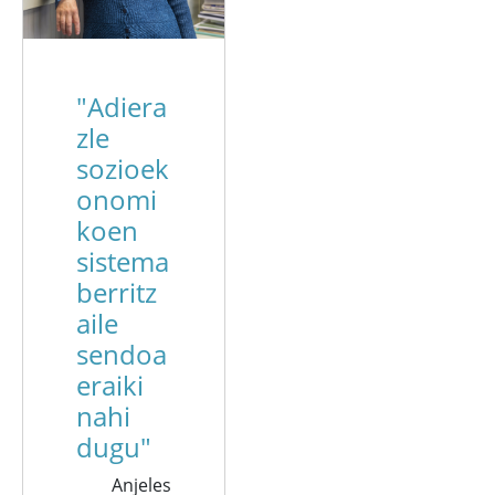
"Adiera
zle
sozioek
onomi
koen
sistema
berritz
aile
sendoa
eraiki
nahi
dugu"
Anjeles