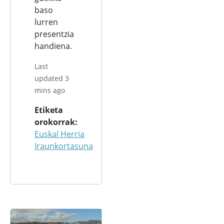
baso
lurren
presentzia
handiena.
Last
updated 3
mins ago
Etiketa
orokorrak
Euskal Herria
Iraunkortasuna