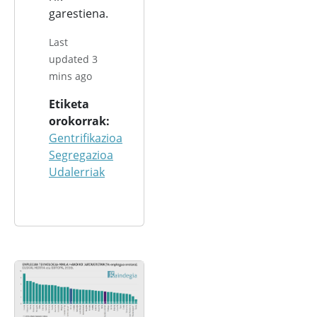
garestiena.
Last
updated 3
mins ago
Etiketa
orokorrak
Gentrifikazioa
Segregazioa
Udalerriak