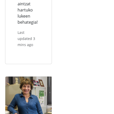
aintzat
hartuko
lukeen
behategia!
Last
updated 3
mins ago