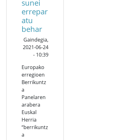
sunei
errepar
atu
behar
Gaindegia,
2021-06-24
- 10:39
Europako
erregioen
Berrikuntz
a
Panelaren
arabera
Euskal
Herria
“berrikuntz
a