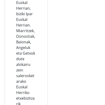
Euskal
Herrian,
biziki Ipar
Euskal
Herrian.
Miarritzek,
Donostiak,
Baionak,
Angeluk
eta Getxok
dute
alokairu
zein
salerosket
arako
Euskal
Herriko
etxebizitza
rik