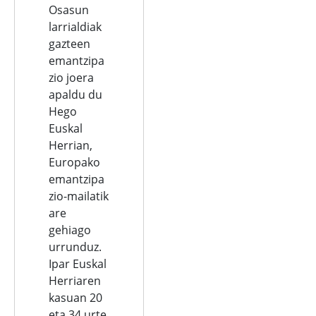
Osasun
larrialdiak
gazteen
emantzipa
zio joera
apaldu du
Hego
Euskal
Herrian,
Europako
emantzipa
zio-mailatik
are
gehiago
urrunduz.
Ipar Euskal
Herriaren
kasuan 20
eta 34 urte