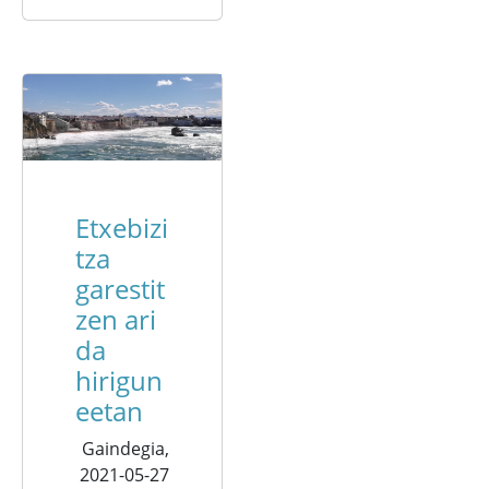
Etxebizi
tza
garestit
zen ari
da
hirigun
eetan
Gaindegia,
2021-05-27