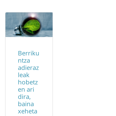
Berriku
ntza
adieraz
leak
hobetz
en ari
dira,
baina
xeheta