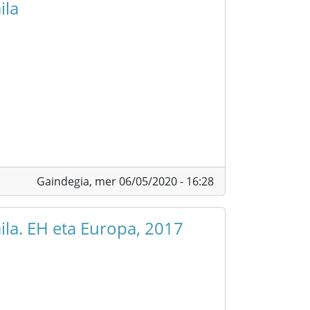
ila
Gaindegia,
mer 06/05/2020 - 16:28
la. EH eta Europa, 2017