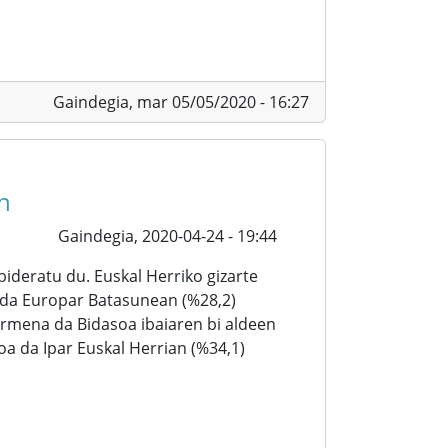
Gaindegia,
mar 05/05/2020 - 16:27
n
Gaindegia,
2020-04-24 - 19:44
ideratu du. Euskal Herriko gizarte
 da Europar Batasunean (%28,2)
armena da Bidasoa ibaiaren bi aldeen
oa da Ipar Euskal Herrian (%34,1)