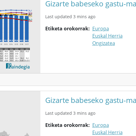
Gizarte babeseko gastu-ma
Last updated 3 mins ago
Etiketa orokorrak
Europa
Euskal Herria
Ongizatea
Gizarte babeseko gastu-mai
Last updated 3 mins ago
Etiketa orokorrak
Europa
Euskal Herria