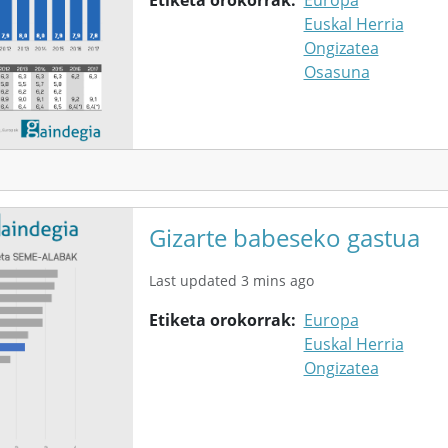
Euskal Herria
Ongizatea
Osasuna
Gizarte babeseko gastua
Last updated 3 mins ago
Etiketa orokorrak
Europa
Euskal Herria
Ongizatea