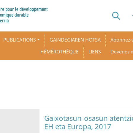
Secondar
PUBLICATIONS
GAINDEGIAREN HOTSA
Abonnez-v
HÉMÉROTHÈQUE
LIENS
Devenez
Gaixotasun-osasun atentzio
EH eta Europa, 2017