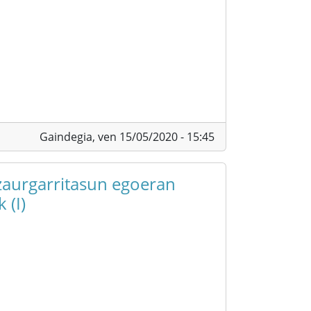
Gaindegia,
ven 15/05/2020 - 15:45
zaurgarritasun egoeran
 (I)