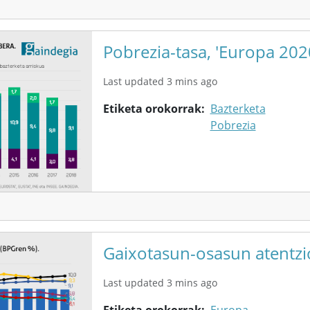
Pobrezia-tasa, 'Europa 202
Last updated 3 mins ago
Etiketa orokorrak
Bazterketa
Pobrezia
Gaixotasun-osasun atentzi
Last updated 3 mins ago
Etiketa orokorrak
Europa