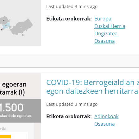
Last updated 3 mins ago
Etiketa orokorrak
Europa
Euskal Herria
Ongizatea
Osasuna
COVID-19: Berrogeialdian 
egon daitezkeen herritarrak
Last updated 3 mins ago
Etiketa orokorrak
Adinekoak
Osasuna