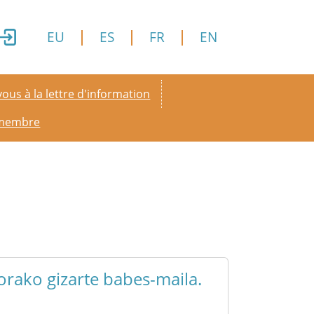
EU
ES
FR
EN
y menu
ous à la lettre d'information
 membre
rako gizarte babes-maila.