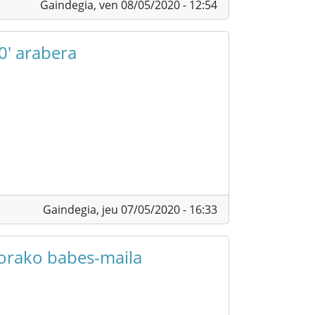
Gaindegia,
ven 08/05/2020 - 12:54
0' arabera
Gaindegia,
jeu 07/05/2020 - 16:33
orako babes-maila