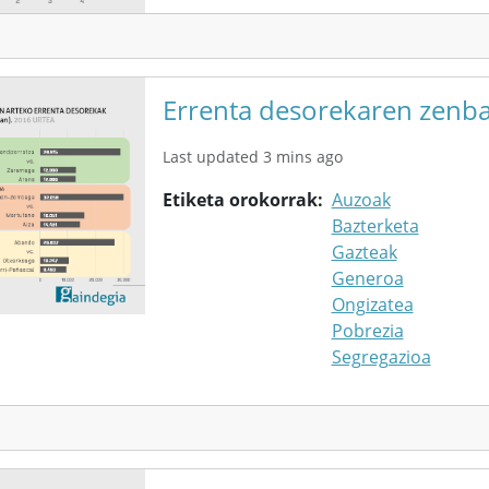
Errenta desorekaren zenbai
Last updated 3 mins ago
Etiketa orokorrak
Auzoak
Bazterketa
Gazteak
Generoa
Ongizatea
Pobrezia
Segregazioa