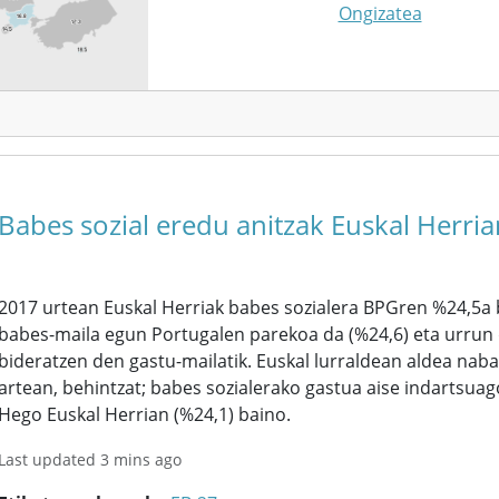
Ongizatea
Babes sozial eredu anitzak Euskal Herria
2017 urtean Euskal Herriak babes sozialera BPGren %24,5a b
babes-maila egun Portugalen parekoa da (%24,6) eta urrun
bideratzen den gastu-mailatik. Euskal lurraldean aldea nab
artean, behintzat; babes sozialerako gastua aise indartsuag
Hego Euskal Herrian (%24,1) baino.
Last updated 3 mins ago