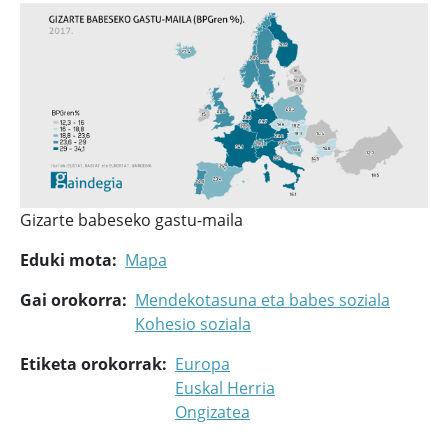
Gizarte babeseko gastu-maila
Eduki mota
Mapa
Gai orokorra
Mendekotasuna eta babes soziala
Kohesio soziala
Etiketa orokorrak
Europa
Euskal Herria
Ongizatea