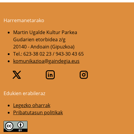
Harremanetarako
Martin Ugalde Kultur Parkea
Gudarien etorbidea z/g
20140 - Andoain (Gipuzkoa)
Tel.: 623-38 02 23 / 943-30 43 65
komunikazioa@gaindegia.eus
Edukien erabileraz
Legezko oharrak
Pribatutasun politikak