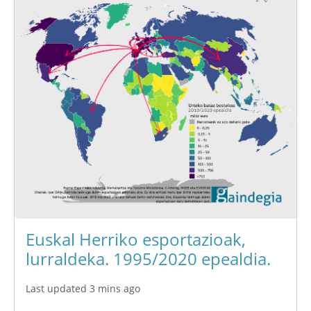
Euskal Herriko esportazioak,
lurraldeka. 1995/2020 epealdia.
Last updated 3 mins ago