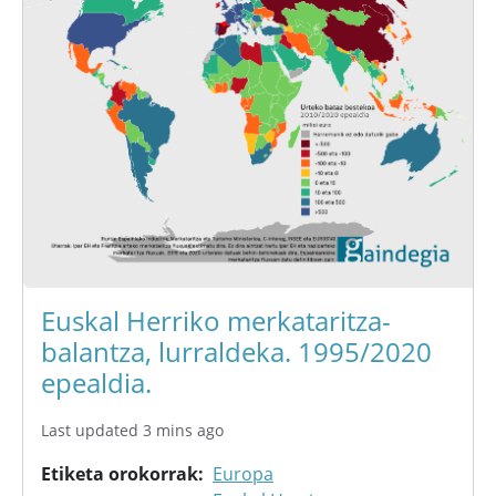
Euskal Herriko merkataritza-
balantza, lurraldeka. 1995/2020
epealdia.
Last updated 3 mins ago
Etiketa orokorrak
Europa