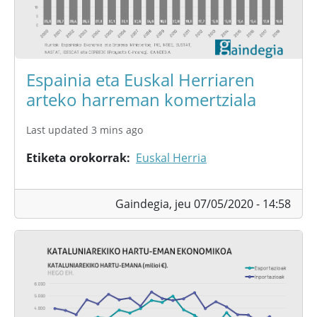
Espainia eta Euskal Herriaren
arteko harreman komertziala
Last updated 3 mins ago
Etiketa orokorrak
Euskal Herria
Gaindegia,
jeu 07/05/2020 - 14:58