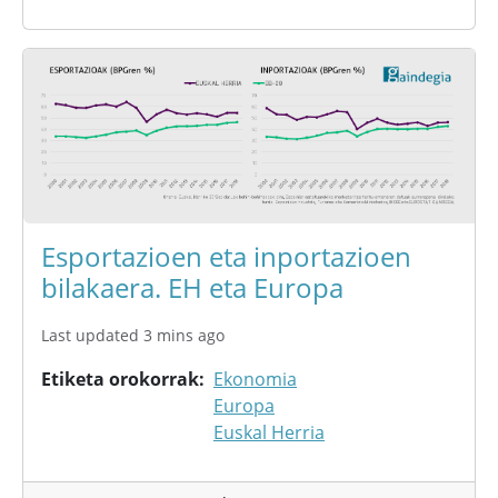
Esportazioen eta inportazioen
bilakaera. EH eta Europa
Last updated 3 mins ago
Etiketa orokorrak
Ekonomia
Europa
Euskal Herria