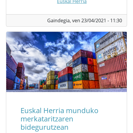
Euskal Herria
Gaindegia,
ven 23/04/2021 - 11:30
Euskal Herria munduko
merkataritzaren
bidegurutzean