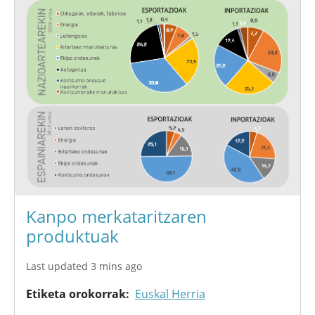
Kanpo merkataritzaren
produktuak
Last updated 3 mins ago
Etiketa orokorrak
Euskal Herria