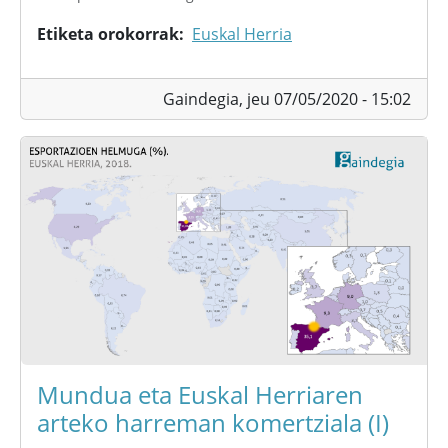
Etiketa orokorrak
Euskal Herria
Gaindegia,
jeu 07/05/2020 - 15:02
Mundua eta Euskal Herriaren
arteko harreman komertziala (I)