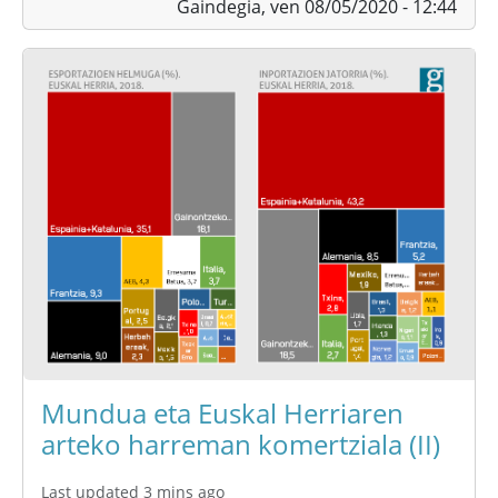
Gaindegia,
ven 08/05/2020 - 12:44
Mundua eta Euskal Herriaren
arteko harreman komertziala (II)
Last updated 3 mins ago