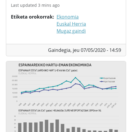
Last updated 3 mins ago
Etiketa orokorrak
Ekonomia
Euskal Herria
Mugaz gaindi
Gaindegia,
jeu 07/05/2020 - 14:59