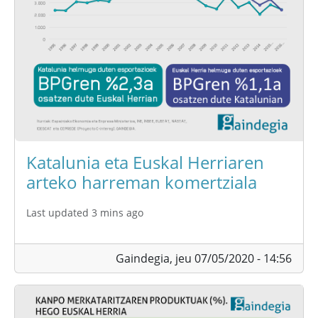
Katalunia eta Euskal Herriaren
arteko harreman komertziala
Last updated 3 mins ago
Gaindegia,
jeu 07/05/2020 - 14:56