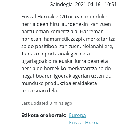
Gaindegia,
2021-04-16 - 10:51
Euskal Herriak 2020 urtean munduko
herrialdeen hiru laurdenekin izan zuen
hartu-eman komertziala. Harreman
horietan, hamarretik zazpik merkataritza
saldo positiboa izan zuen. Nolanahi ere,
Txinako inportazioak gero eta
ugariagoak dira euskal lurraldean eta
herrialde horrekiko merkataritza saldo
negatiboaren igoerak agerian uzten du
munduko produkzioa eraldaketa
prozesuan dela.
Last updated 3 mins ago
Etiketa orokorrak
Europa
Euskal Herria