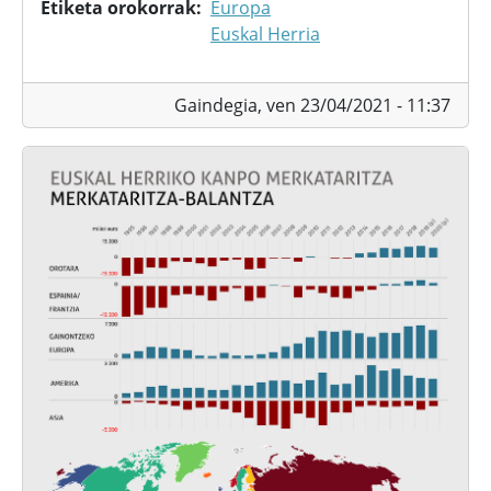
Etiketa orokorrak
Europa
Euskal Herria
Gaindegia,
ven 23/04/2021 - 11:37