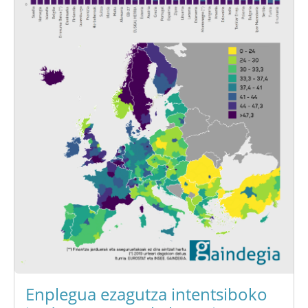
Enplegua ezagutza intentsiboko