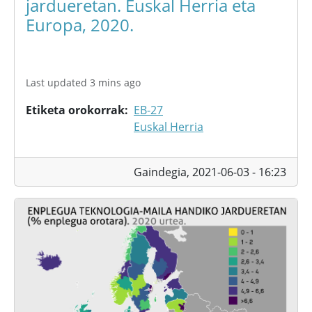
jardueretan. Euskal Herria eta
Europa, 2020.
Last updated 3 mins ago
Etiketa orokorrak
EB-27
Euskal Herria
Gaindegia,
2021-06-03 - 16:23