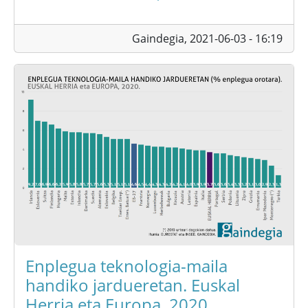
Gaindegia,
2021-06-03 - 16:19
Enplegua teknologia-maila
handiko jardueretan. Euskal
Herria eta Europa, 2020.