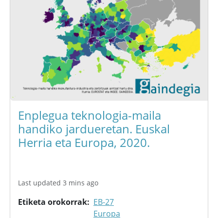
Enplegua teknologia-maila
handiko jardueretan. Euskal
Herria eta Europa, 2020.
Last updated 3 mins ago
Etiketa orokorrak
EB-27
Europa