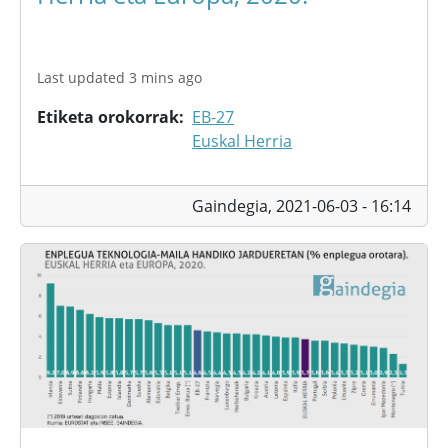
Last updated 3 mins ago
Etiketa orokorrak
EB-27
Euskal Herria
Gaindegia,
2021-06-03 - 16:14