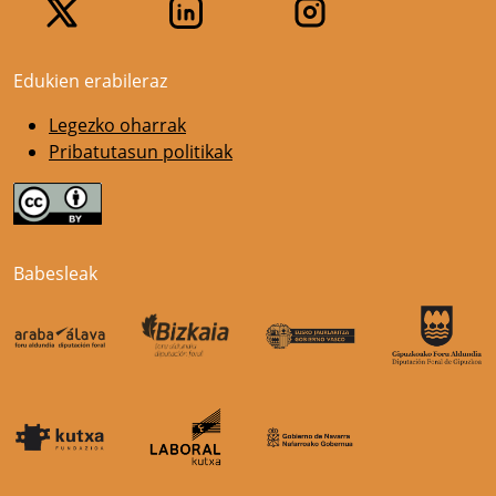
Edukien erabileraz
Legezko oharrak
Pribatutasun politikak
Babesleak