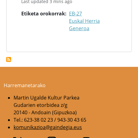
Last updated 3 mins ago
Etiketa orokorrak
EB-27
Euskal Herria
Generoa
Harremanetarako
Martin Ugalde Kultur Parkea
Gudarien etorbidea z/g
20140 - Andoain (Gipuzkoa)
Tel.: 623-38 02 23 / 943-30 43 65
komunikazioa@gaindegia.eus