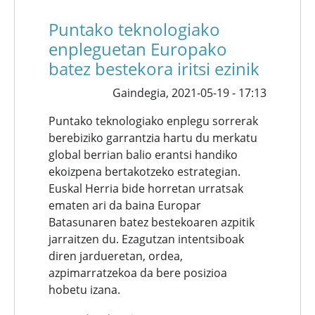
Puntako teknologiako
enpleguetan Europako
batez bestekora iritsi ezinik
Gaindegia,
2021-05-19 - 17:13
Puntako teknologiako enplegu sorrerak
berebiziko garrantzia hartu du merkatu
global berrian balio erantsi handiko
ekoizpena bertakotzeko estrategian.
Euskal Herria bide horretan urratsak
ematen ari da baina Europar
Batasunaren batez bestekoaren azpitik
jarraitzen du. Ezagutzan intentsiboak
diren jardueretan, ordea,
azpimarratzekoa da bere posizioa
hobetu izana.