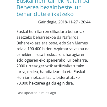
Euskal herritarrek Nafarroa
Beherea bezainbeste lur
behar dute elikatzeko
Gaindegia,
2018-11-27 - 20:44
Euskal herritarren elikadura beharrak
asetzeko beharrezkoa da Nafarroa
Behereko azalera osoa, edo San Mames
zelaia 190.400 bider. Azpimarratzekoa da
esnekien, fruta freskoaren, haragiaren
edo ogiaren ekoizpenerako lur beharra.
2000 urteaz geroztik artifizializatutako
lurra, ordea, handia izan da eta Euskal
Herrian nekazaritzara bideratutako
73.000 hektarea galdu egin dira.
Last updated 3 mins ago