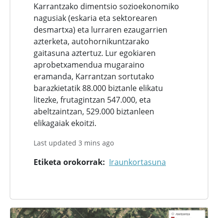
Karrantzako dimentsio sozioekonomiko
nagusiak (eskaria eta sektorearen
desmartxa) eta lurraren ezaugarrien
azterketa, autohornikuntzarako
gaitasuna aztertuz. Lur egokiaren
aprobetxamendua mugaraino
eramanda, Karrantzan sortutako
barazkietatik 88.000 biztanle elikatu
litezke, frutagintzan 547.000, eta
abeltzaintzan, 529.000 biztanleen
elikagaiak ekoitzi.
Last updated 3 mins ago
Etiketa orokorrak
Iraunkortasuna