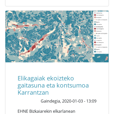
Elikagaiak ekoizteko
gaitasuna eta kontsumoa
Karrantzan
Gaindegia,
2020-01-03 - 13:09
EHNE Bizkaiarekin elkarlanean