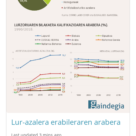
Lur-azalera erabileraren arabera
Last updated 3 mins ago