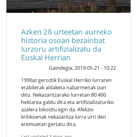
Azken 28 urteetan aurreko
historia osoan bezainbat
lurzoru artifizializatu da
Euskal Herrian
Gaindegia,
2019-05-21 - 10:22
1990az geroztik Euskal Herriko lurraren
erabilerak aldaketa nabarmenak izan
ditu. Nekazaritzarako lurretan 80.400
hektarea galdu dira eta artifizializaturiko
azalera bikoiztu egin da. Afekzio
kritikoenak nekazaritza lurra urri den
eremuetan gertatu dira.
Last updated 3 mins ago