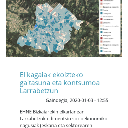
Elikagaiak ekoizteko
gaitasuna eta kontsumoa
Larrabetzun
Gaindegia,
2020-01-03 - 12:55
EHNE Bizkaiarekin elkarlanean
Larrabetzuko dimentsio sozioekonomiko
nagusiak (eskaria eta sektorearen