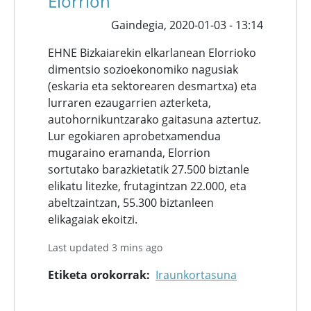
Elorrion
Gaindegia,
2020-01-03 - 13:14
EHNE Bizkaiarekin elkarlanean Elorrioko
dimentsio sozioekonomiko nagusiak
(eskaria eta sektorearen desmartxa) eta
lurraren ezaugarrien azterketa,
autohornikuntzarako gaitasuna aztertuz.
Lur egokiaren aprobetxamendua
mugaraino eramanda, Elorrion
sortutako barazkietatik 27.500 biztanle
elikatu litezke, frutagintzan 22.000, eta
abeltzaintzan, 55.300 biztanleen
elikagaiak ekoitzi.
Last updated 3 mins ago
Etiketa orokorrak
Iraunkortasuna