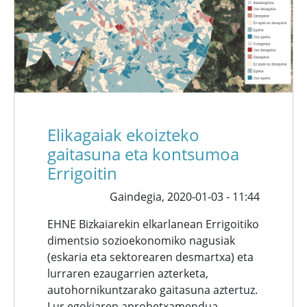
Elikagaiak ekoizteko
gaitasuna eta kontsumoa
Errigoitin
Gaindegia,
2020-01-03 - 11:44
EHNE Bizkaiarekin elkarlanean Errigoitiko
dimentsio sozioekonomiko nagusiak
(eskaria eta sektorearen desmartxa) eta
lurraren ezaugarrien azterketa,
autohornikuntzarako gaitasuna aztertuz.
Lur egokiaren aprobetxamendua