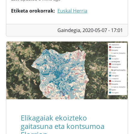
Etiketa orokorrak
Euskal Herria
Gaindegia,
2020-05-07 - 17:01
Elikagaiak ekoizteko
gaitasuna eta kontsumoa