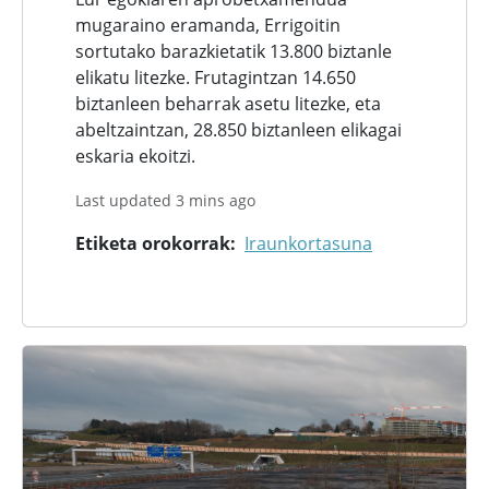
mugaraino eramanda, Errigoitin
sortutako barazkietatik 13.800 biztanle
elikatu litezke. Frutagintzan 14.650
biztanleen beharrak asetu litezke, eta
abeltzaintzan, 28.850 biztanleen elikagai
eskaria ekoitzi.
Last updated 3 mins ago
Etiketa orokorrak
Iraunkortasuna