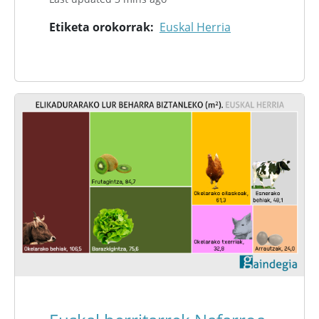
Etiketa orokorrak
Euskal Herria