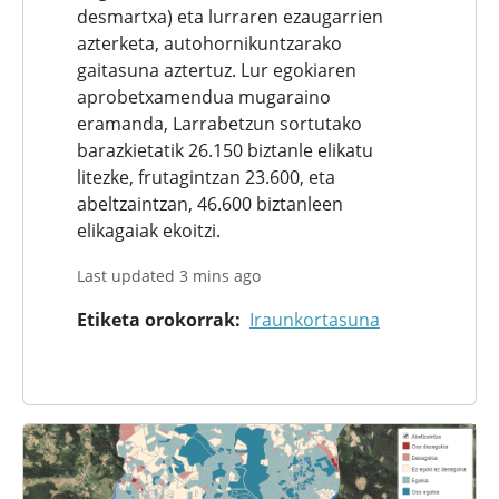
desmartxa) eta lurraren ezaugarrien
azterketa, autohornikuntzarako
gaitasuna aztertuz. Lur egokiaren
aprobetxamendua mugaraino
eramanda, Larrabetzun sortutako
barazkietatik 26.150 biztanle elikatu
litezke, frutagintzan 23.600, eta
abeltzaintzan, 46.600 biztanleen
elikagaiak ekoitzi.
Last updated 3 mins ago
Etiketa orokorrak
Iraunkortasuna