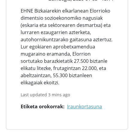
EHNE Bizkaiarekin elkarlanean Elorrioko
dimentsio sozioekonomiko nagusiak
(eskaria eta sektorearen desmartxa) eta
lurraren ezaugarrien azterketa,
autohornikuntzarako gaitasuna aztertuz.
Lur egokiaren aprobetxamendua
mugaraino eramanda, Elorrion
sortutako barazkietatik 27.500 biztanle
elikatu litezke, frutagintzan 22.000, eta
abeltzaintzan, 55.300 biztanleen
elikagaiak ekoitzi.
Last updated 3 mins ago
Etiketa orokorrak
Iraunkortasuna