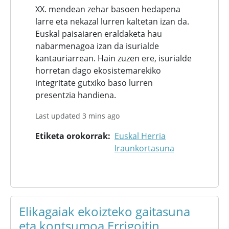
XX. mendean zehar basoen hedapena
larre eta nekazal lurren kaltetan izan da.
Euskal paisaiaren eraldaketa hau
nabarmenagoa izan da isurialde
kantauriarrean. Hain zuzen ere, isurialde
horretan dago ekosistemarekiko
integritate gutxiko baso lurren
presentzia handiena.
Last updated 3 mins ago
Etiketa orokorrak
Euskal Herria
Iraunkortasuna
Elikagaiak ekoizteko gaitasuna
eta kontsumoa Errigoitin