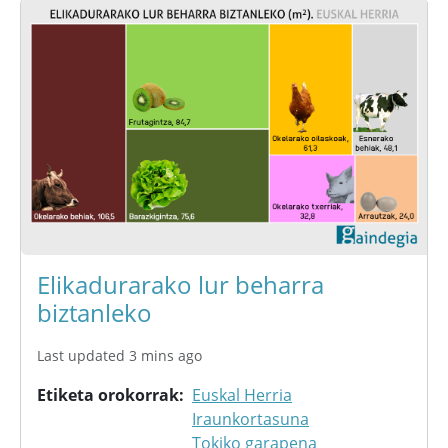
Elikadurarako lur beharra
biztanleko
Last updated 3 mins ago
Etiketa orokorrak
Euskal Herria
Iraunkortasuna
Tokiko garapena