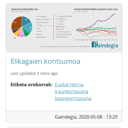
Elikagaien kontsumoa
Last updated 3 mins ago
Etiketa orokorrak
Euskal Herria
Iraunkortasuna
Jasangarritasuna
Gaindegia,
2020-05-08 - 13:29