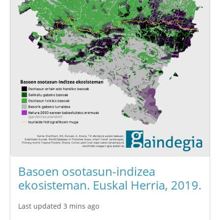
Basoen osotasun-indizea
ekosisteman. Euskal Herria, 2019.
Last updated 3 mins ago