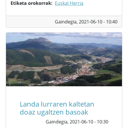
Etiketa orokorrak
Euskal Herria
Gaindegia,
2021-06-10 - 10:40
Landa lurraren kaltetan
doaz ugaltzen basoak
Gaindegia,
2021-06-10 - 10:30