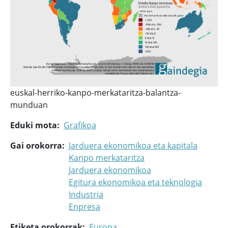
euskal-herriko-kanpo-merkataritza-balantza-
munduan
Eduki mota
Grafikoa
Gai orokorra
Jarduera ekonomikoa eta kapitala
Kanpo merkataritza
Jarduera ekonomikoa
Egitura ekonomikoa eta teknologia
Industria
Enpresa
Etiketa orokorrak
Europa