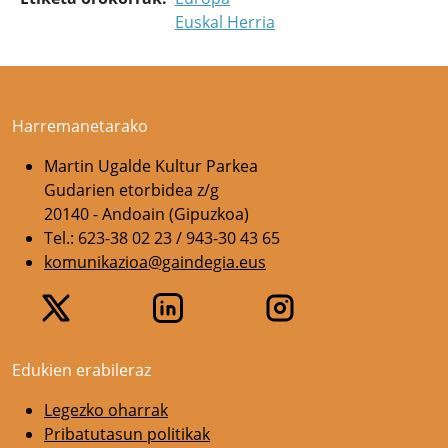
Euskal Herria
Harremanetarako
Martin Ugalde Kultur Parkea
Gudarien etorbidea z/g
20140 - Andoain (Gipuzkoa)
Tel.: 623-38 02 23 / 943-30 43 65
komunikazioa@gaindegia.eus
Edukien erabileraz
Legezko oharrak
Pribatutasun politikak