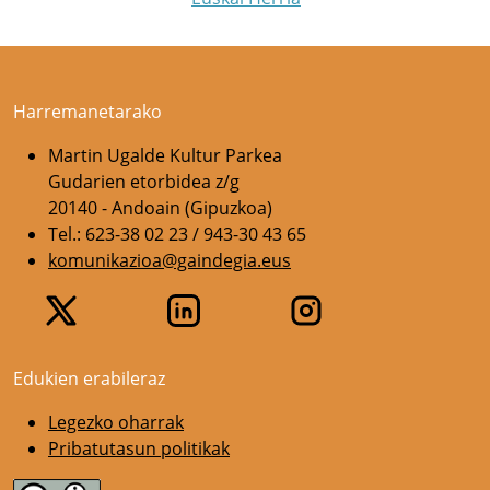
Harremanetarako
Martin Ugalde Kultur Parkea
Gudarien etorbidea z/g
20140 - Andoain (Gipuzkoa)
Tel.: 623-38 02 23 / 943-30 43 65
komunikazioa@gaindegia.eus
Edukien erabileraz
Legezko oharrak
Pribatutasun politikak