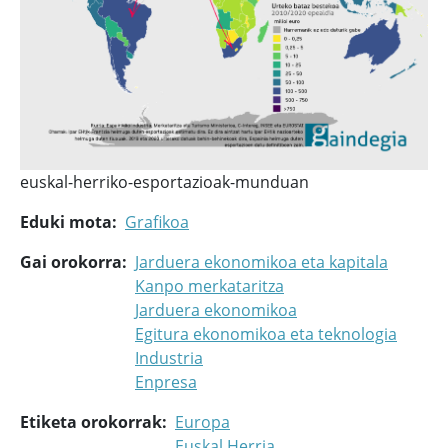
euskal-herriko-esportazioak-munduan
Eduki mota
Grafikoa
Gai orokorra
Jarduera ekonomikoa eta kapitala
Kanpo merkataritza
Jarduera ekonomikoa
Egitura ekonomikoa eta teknologia
Industria
Enpresa
Etiketa orokorrak
Europa
Euskal Herria