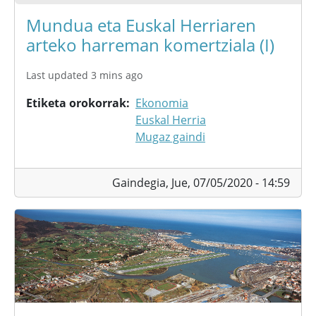
Mundua eta Euskal Herriaren
arteko harreman komertziala (I)
Last updated 3 mins ago
Etiketa orokorrak
Ekonomia
Euskal Herria
Mugaz gaindi
Gaindegia,
Jue, 07/05/2020 - 14:59