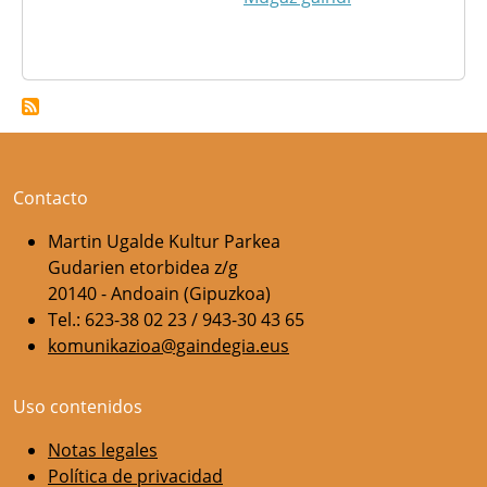
Contacto
Martin Ugalde Kultur Parkea
Gudarien etorbidea z/g
20140 - Andoain (Gipuzkoa)
Tel.: 623-38 02 23 / 943-30 43 65
komunikazioa@gaindegia.eus
Uso contenidos
Notas legales
Política de privacidad