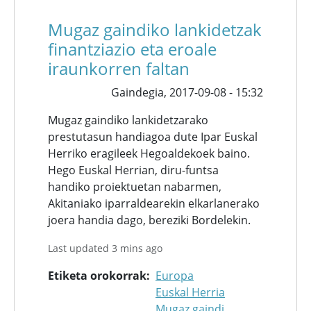
Mugaz gaindiko lankidetzak
finantziazio eta eroale
iraunkorren faltan
Gaindegia,
2017-09-08 - 15:32
Mugaz gaindiko lankidetzarako
prestutasun handiagoa dute Ipar Euskal
Herriko eragileek Hegoaldekoek baino.
Hego Euskal Herrian, diru-funtsa
handiko proiektuetan nabarmen,
Akitaniako iparraldearekin elkarlanerako
joera handia dago, bereziki Bordelekin.
Last updated 3 mins ago
Etiketa orokorrak
Europa
Euskal Herria
Mugaz gaindi