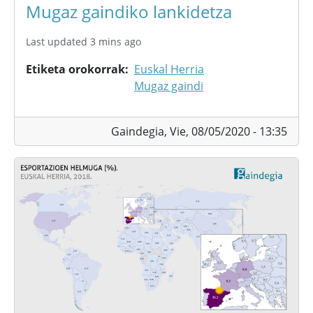
Mugaz gaindiko lankidetza
Last updated 3 mins ago
Etiketa orokorrak
Euskal Herria
Mugaz gaindi
Gaindegia,
Vie, 08/05/2020 - 13:35