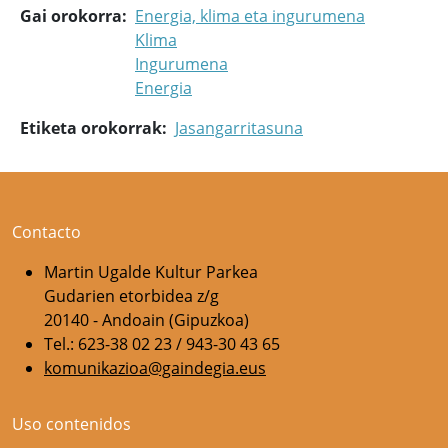
Gai orokorra
Energia, klima eta ingurumena
Klima
Ingurumena
Energia
Etiketa orokorrak
Jasangarritasuna
Contacto
Martin Ugalde Kultur Parkea
Gudarien etorbidea z/g
20140 - Andoain (Gipuzkoa)
Tel.: 623-38 02 23 / 943-30 43 65
komunikazioa@gaindegia.eus
Uso contenidos