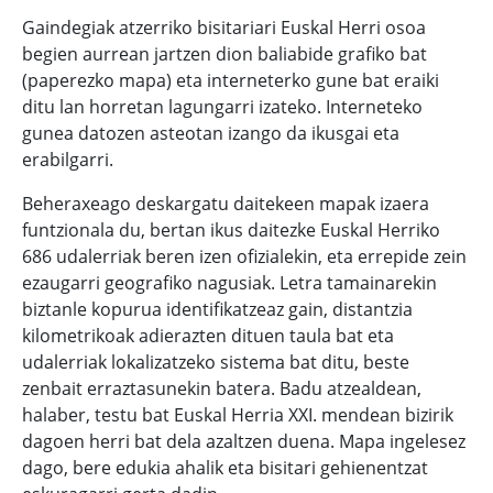
Gaindegiak atzerriko bisitariari Euskal Herri osoa
begien aurrean jartzen dion baliabide grafiko bat
(paperezko mapa) eta interneterko gune bat eraiki
ditu lan horretan lagungarri izateko. Interneteko
gunea datozen asteotan izango da ikusgai eta
erabilgarri.
Beheraxeago deskargatu daitekeen mapak izaera
funtzionala du, bertan ikus daitezke Euskal Herriko
686 udalerriak beren izen ofizialekin, eta errepide zein
ezaugarri geografiko nagusiak. Letra tamainarekin
biztanle kopurua identifikatzeaz gain, distantzia
kilometrikoak adierazten dituen taula bat eta
udalerriak lokalizatzeko sistema bat ditu, beste
zenbait erraztasunekin batera. Badu atzealdean,
halaber, testu bat Euskal Herria XXI. mendean bizirik
dagoen herri bat dela azaltzen duena. Mapa ingelesez
dago, bere edukia ahalik eta bisitari gehienentzat