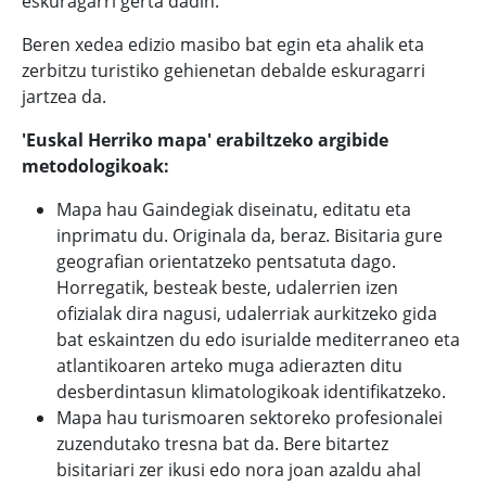
eskuragarri gerta dadin.
Beren xedea edizio masibo bat egin eta ahalik eta
zerbitzu turistiko gehienetan debalde eskuragarri
jartzea da.
'Euskal Herriko mapa' erabiltzeko argibide
metodologikoak:
Mapa hau Gaindegiak diseinatu, editatu eta
inprimatu du. Originala da, beraz. Bisitaria gure
geografian orientatzeko pentsatuta dago.
Horregatik, besteak beste, udalerrien izen
ofizialak dira nagusi, udalerriak aurkitzeko gida
bat eskaintzen du edo isurialde mediterraneo eta
atlantikoaren arteko muga adierazten ditu
desberdintasun klimatologikoak identifikatzeko.
Mapa hau turismoaren sektoreko profesionalei
zuzendutako tresna bat da. Bere bitartez
bisitariari zer ikusi edo nora joan azaldu ahal