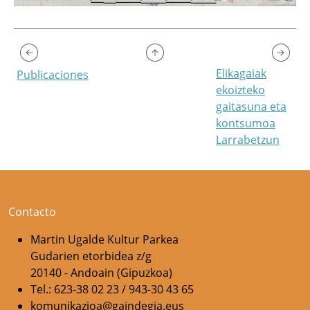
Elikagaiak
Publicaciones
ekoizteko
gaitasuna eta
kontsumoa
Larrabetzun
Contacto
Martin Ugalde Kultur Parkea
Gudarien etorbidea z/g
20140 - Andoain (Gipuzkoa)
Tel.: 623-38 02 23 / 943-30 43 65
komunikazioa@gaindegia.eus