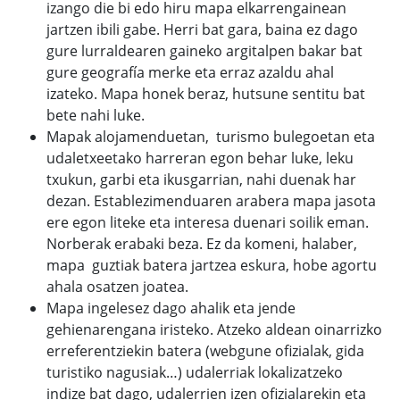
izango die bi edo hiru mapa elkarrengainean
jartzen ibili gabe. Herri bat gara, baina ez dago
gure lurraldearen gaineko argitalpen bakar bat
gure geografía merke eta erraz azaldu ahal
izateko. Mapa honek beraz, hutsune sentitu bat
bete nahi luke.
Mapak alojamenduetan, turismo bulegoetan eta
udaletxeetako harreran egon behar luke, leku
txukun, garbi eta ikusgarrian, nahi duenak har
dezan. Establezimenduaren arabera mapa jasota
ere egon liteke eta interesa duenari soilik eman.
Norberak erabaki beza. Ez da komeni, halaber,
mapa guztiak batera jartzea eskura, hobe agortu
ahala osatzen joatea.
Mapa ingelesez dago ahalik eta jende
gehienarengana iristeko. Atzeko aldean oinarrizko
erreferentziekin batera (webgune ofizialak, gida
turistiko nagusiak…) udalerriak lokalizatzeko
indize bat dago, udalerrien izen ofizialarekin eta