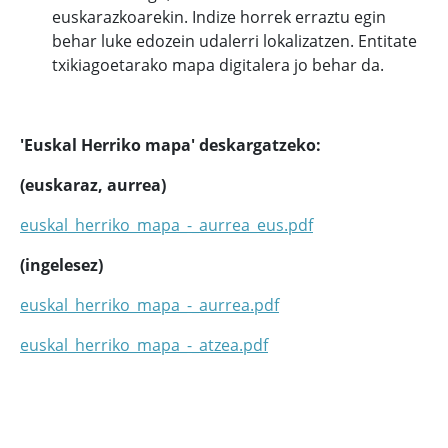
euskarazkoarekin. Indize horrek erraztu egin
behar luke edozein udalerri lokalizatzen. Entitate
txikiagoetarako mapa digitalera jo behar da.
'Euskal Herriko mapa' deskargatzeko:
(euskaraz, aurrea)
euskal_herriko_mapa_-_aurrea_eus.pdf
(ingelesez)
euskal_herriko_mapa_-_aurrea.pdf
euskal_herriko_mapa_-_atzea.pdf