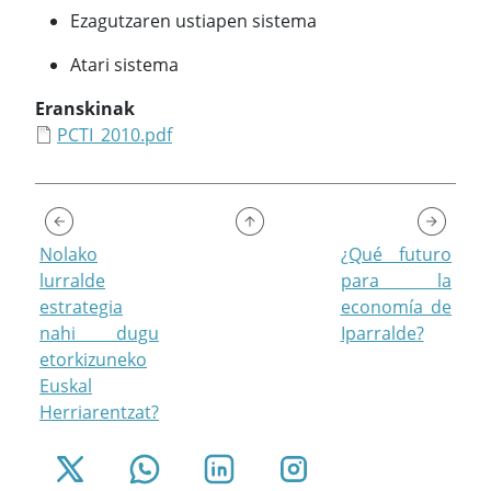
Ezagutzaren ustiapen sistema
Atari sistema
Eranskinak
PCTI_2010.pdf
Nolako
¿Qué futuro
lurralde
para la
estrategia
economía de
nahi dugu
Iparralde?
etorkizuneko
Euskal
Herriarentzat?