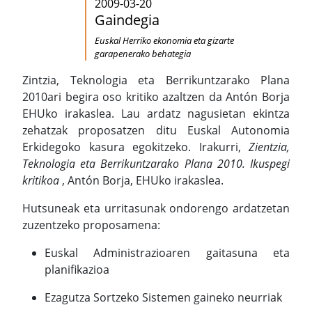
2009-03-20
Gaindegia
Euskal Herriko ekonomia eta gizarte
garapenerako behategia
Zintzia, Teknologia eta Berrikuntzarako Plana
2010ari begira oso kritiko azaltzen da Antón Borja
EHUko irakaslea. Lau ardatz nagusietan ekintza
zehatzak proposatzen ditu Euskal Autonomia
Erkidegoko kasura egokitzeko. Irakurri,
Zientzia,
Teknologia eta Berrikuntzarako Plana 2010. Ikuspegi
kritikoa
, Antón Borja, EHUko irakaslea.
Hutsuneak eta urritasunak ondorengo ardatzetan
zuzentzeko proposamena:
Euskal Administrazioaren gaitasuna eta
planifikazioa
Ezagutza Sortzeko Sistemen gaineko neurriak