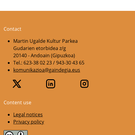
Contact
Martin Ugalde Kultur Parkea
Gudarien etorbidea z/g
20140 - Andoain (Gipuzkoa)
Tel.: 623-38 02 23 / 943-30 43 65
komunikazioa@gaindegia.eus
Content use
Legal notices
Privacy policy