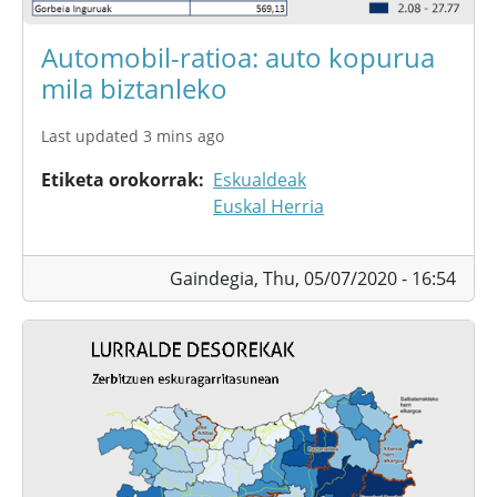
Automobil-ratioa: auto kopurua
mila biztanleko
Last updated 3 mins ago
Etiketa orokorrak
Eskualdeak
Euskal Herria
Gaindegia,
Thu, 05/07/2020 - 16:54