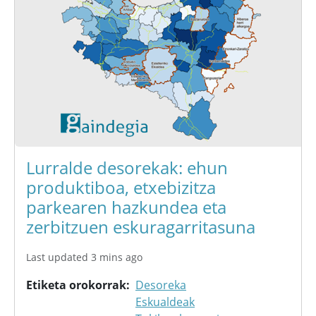
Lurralde desorekak: ehun
produktiboa, etxebizitza
parkearen hazkundea eta
zerbitzuen eskuragarritasuna
Last updated 3 mins ago
Etiketa orokorrak
Desoreka
Eskualdeak