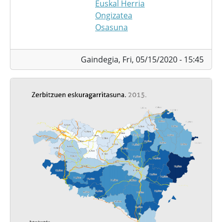
Euskal Herria
Ongizatea
Osasuna
Gaindegia,
Fri, 05/15/2020 - 15:45