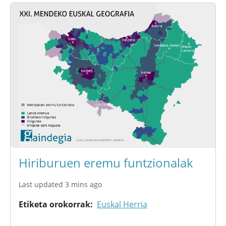
Hiriburuen eremu funtzionalak
Last updated 3 mins ago
Etiketa orokorrak
Euskal Herria