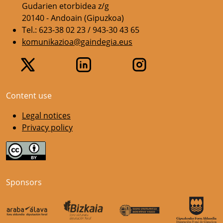
Gudarien etorbidea z/g
20140 - Andoain (Gipuzkoa)
Tel.: 623-38 02 23 / 943-30 43 65
komunikazioa@gaindegia.eus
Content use
Legal notices
Privacy policy
Sponsors