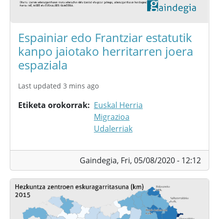
Espainiar edo Frantziar estatutik
kanpo jaiotako herritarren joera
espaziala
Last updated 3 mins ago
Etiketa orokorrak
Euskal Herria
Migrazioa
Udalerriak
Gaindegia,
Fri, 05/08/2020 - 12:12