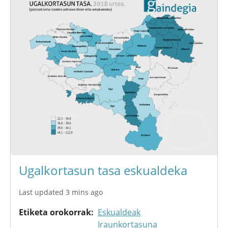
Ugalkortasun tasa eskualdeka
Last updated 3 mins ago
Etiketa orokorrak
Eskualdeak
Iraunkortasuna