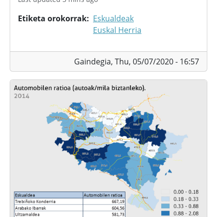
Etiketa orokorrak
Eskualdeak
Euskal Herria
Gaindegia,
Thu, 05/07/2020 - 16:57