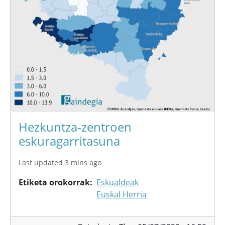
Hezkuntza-zentroen
eskuragarritasuna
Last updated 3 mins ago
Etiketa orokorrak
Eskualdeak
Euskal Herria