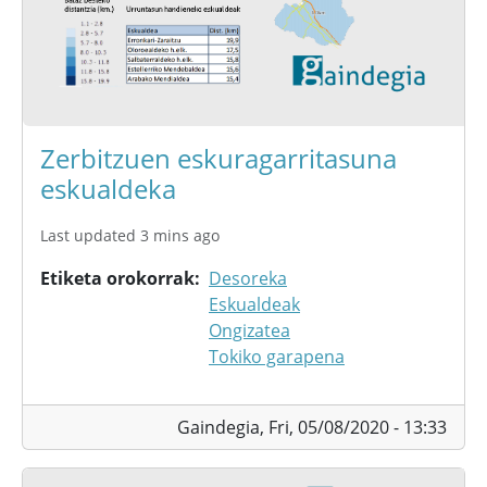
Zerbitzuen eskuragarritasuna
eskualdeka
Last updated 3 mins ago
Etiketa orokorrak
Desoreka
Eskualdeak
Ongizatea
Tokiko garapena
Gaindegia,
Fri, 05/08/2020 - 13:33