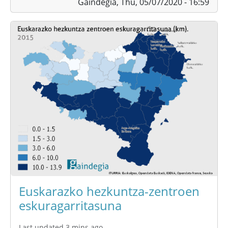
Gaindegia,
Thu, 05/07/2020 - 16:59
Euskarazko hezkuntza-zentroen
eskuragarritasuna
Last updated 3 mins ago