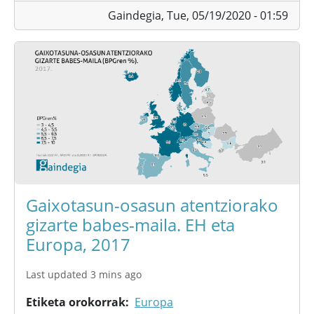
Gaindegia,
Tue, 05/19/2020 - 01:59
Gaixotasun-osasun atentziorako
gizarte babes-maila. EH eta
Europa, 2017
Last updated 3 mins ago
Etiketa orokorrak
Europa