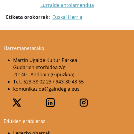
Lurralde antolamendua
Etiketa orokorrak
Euskal Herria
Harremanetarako
Martin Ugalde Kultur Parkea
Gudarien etorbidea z/g
20140 - Andoain (Gipuzkoa)
Tel.: 623-38 02 23 / 943-30 43 65
komunikazioa@gaindegia.eus
Edukien erabileraz
Legezko oharrak