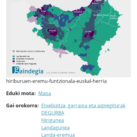
hiriburuen-eremu-funtzionala-euskal-herria
Eduki mota
Mapa
Gai orokorra
Etxebizitza, garraioa eta azpiegiturak
DEGURBA
Hirigunea
Landagunea
Landa-eremua