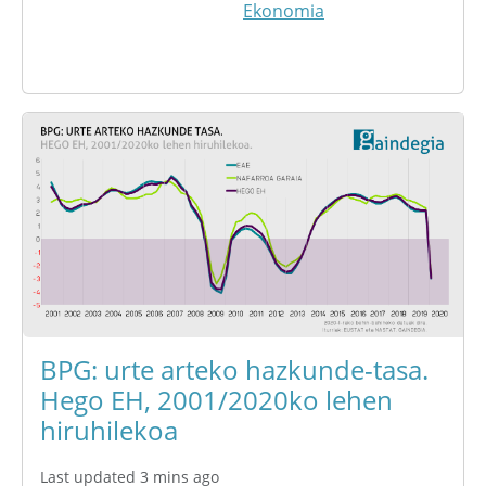
Ekonomia
BPG: urte arteko hazkunde-tasa.
Hego EH, 2001/2020ko lehen
hiruhilekoa
Last updated 3 mins ago