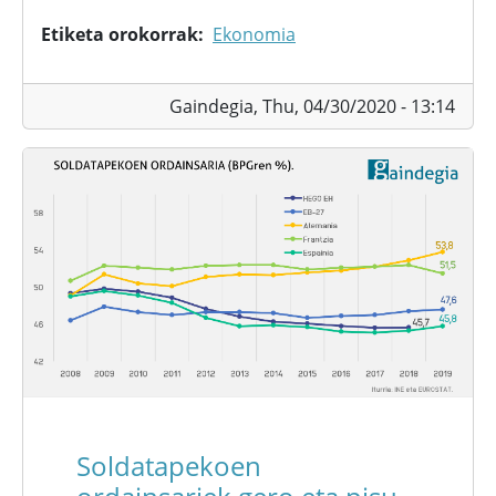
Etiketa orokorrak
Ekonomia
Gaindegia,
Thu, 04/30/2020 - 13:14
Soldatapekoen