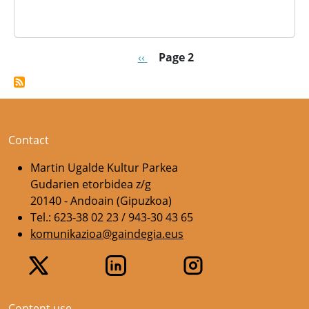
Pagination
Previous page
‹‹
Page 2
Contact
Martin Ugalde Kultur Parkea
Gudarien etorbidea z/g
20140 - Andoain (Gipuzkoa)
Tel.: 623-38 02 23 / 943-30 43 65
komunikazioa@gaindegia.eus
Content use