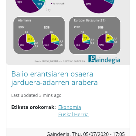
Balio erantsiaren osaera
jarduera-adarren arabera
Last updated 3 mins ago
Etiketa orokorrak
Ekonomia
Euskal Herria
Gaindegia,
Thu, 05/07/2020 - 17:05