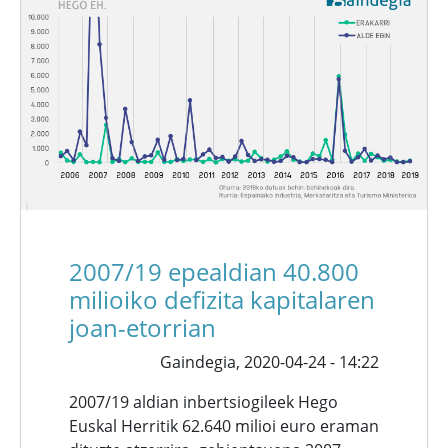
2007/19 epealdian 40.800
milioiko defizita kapitalaren
joan-etorrian
Gaindegia,
2020-04-24 - 14:22
2007/19 aldian inbertsiogileek Hego
Euskal Herritik 62.640 milioi euro eraman