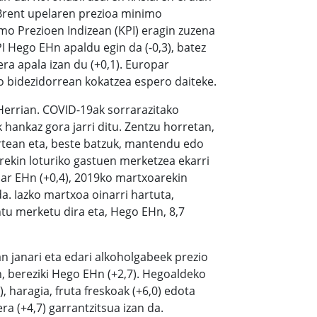
a Brent upelaren prezioa minimo
mo Prezioen Indizean (KPI) eragin zuzena
I Hego EHn apaldu egin da (-0,3), batez
era apala izan du (+0,1). Europar
 bidezidorrean kokatzea espero daiteke.
errian. COVID-19ak sorrarazitako
 hankaz gora jarri ditu. Zentzu horretan,
rtean eta, beste batzuk, mantendu edo
rekin loturiko gastuen merketzea ekarri
par EHn (+0,4), 2019ko martxoarekin
. Iazko martxoa oinarri hartuta,
ntu merketu dira eta, Hego EHn, 8,7
n janari eta edari alkoholgabeek prezio
, bereziki Hego EHn (+2,7). Hegoaldeko
), haragia, fruta freskoak (+6,0) edota
ra (+4,7) garrantzitsua izan da.