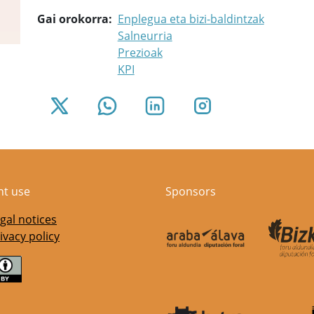
Gai orokorra
Enplegua eta bizi-baldintzak
Salneurria
Prezioak
KPI
nt use
Sponsors
gal notices
ivacy policy