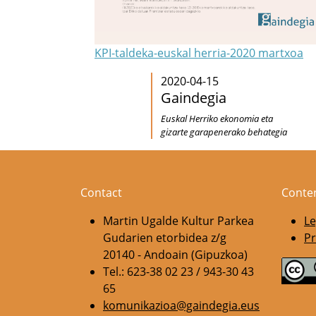
KPI-taldeka-euskal herria-2020 martxoa
2020-04-15
Gaindegia
Euskal Herriko ekonomia eta
gizarte garapenerako behategia
Contact
Conte
Martin Ugalde Kultur Parkea
Le
Gudarien etorbidea z/g
Pr
20140 - Andoain (Gipuzkoa)
Tel.: 623-38 02 23 / 943-30 43
65
komunikazioa@gaindegia.eus