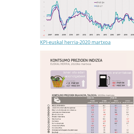
KPI-euskal herria-2020 martxoa