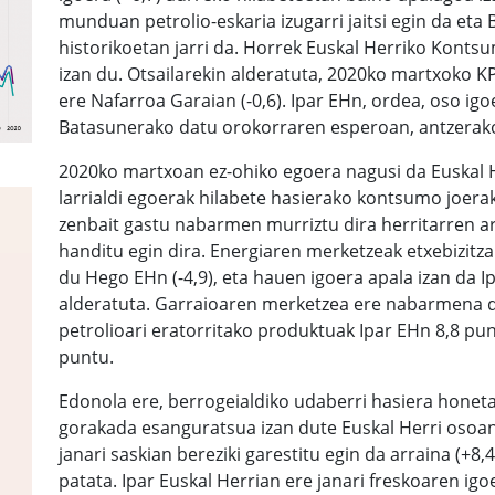
munduan petrolio-eskaria izugarri jaitsi egin da et
historikoetan jarri da. Horrek Euskal Herriko Kontsu
izan du. Otsailarekin alderatuta, 2020ko martxoko KP
ere Nafarroa Garaian (-0,6). Ipar EHn, ordea, oso igo
Batasunerako datu orokorraren esperoan, antzerako
2020ko martxoan ez-ohiko egoera nagusi da Euskal H
larrialdi egoerak hilabete hasierako kontsumo joerak
zenbait gastu nabarmen murriztu dira herritarren a
handitu egin dira. Energiaren merketzeak etxebizitza
du Hego EHn (-4,9), eta hauen igoera apala izan da I
alderatuta. Garraioaren merketzea ere nabarmena da
petrolioari eratorritako produktuak Ipar EHn 8,8 pu
puntu.
Edonola ere, berrogeialdiko udaberri hasiera honeta
gorakada esanguratsua izan dute Euskal Herri osoan
janari saskian bereziki garestitu egin da arraina (+8,4
patata. Ipar Euskal Herrian ere janari freskoaren igoe