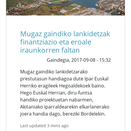
Mugaz gaindiko lankidetzak
finantziazio eta eroale
iraunkorren faltan
Gaindegia,
2017-09-08 - 15:32
Mugaz gaindiko lankidetzarako
prestutasun handiagoa dute Ipar Euskal
Herriko eragileek Hegoaldekoek baino.
Hego Euskal Herrian, diru-funtsa
handiko proiektuetan nabarmen,
Akitaniako iparraldearekin elkarlanerako
joera handia dago, bereziki Bordelekin.
Last updated 3 mins ago