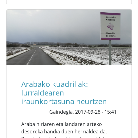
Arabako kuadrillak:
lurraldearen
iraunkortasuna neurtzen
Gaindegia,
2017-09-28 - 15:41
Araba hiriaren eta landaren arteko
desoreka handia duen herrialdea da.