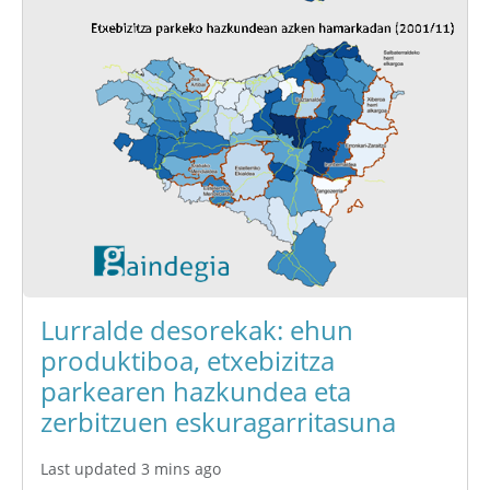
Lurralde desorekak: ehun
produktiboa, etxebizitza
parkearen hazkundea eta
zerbitzuen eskuragarritasuna
Last updated 3 mins ago