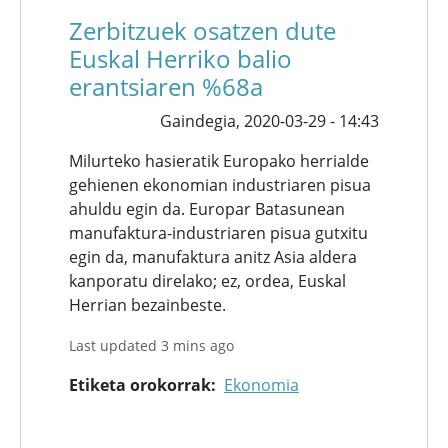
Zerbitzuek osatzen dute
Euskal Herriko balio
erantsiaren %68a
Gaindegia,
2020-03-29 - 14:43
Milurteko hasieratik Europako herrialde
gehienen ekonomian industriaren pisua
ahuldu egin da. Europar Batasunean
manufaktura-industriaren pisua gutxitu
egin da, manufaktura anitz Asia aldera
kanporatu direlako; ez, ordea, Euskal
Herrian bezainbeste.
Last updated 3 mins ago
Etiketa orokorrak
Ekonomia