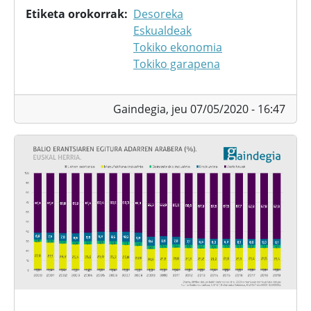
Etiketa orokorrak
Desoreka
Eskualdeak
Tokiko ekonomia
Tokiko garapena
Gaindegia,
jeu 07/05/2020 - 16:47