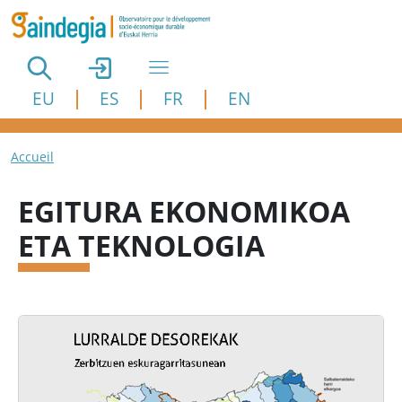
Aller au contenu principal
EU
ES
FR
EN
Fil d'Ariane
Accueil
EGITURA EKONOMIKOA
ETA TEKNOLOGIA