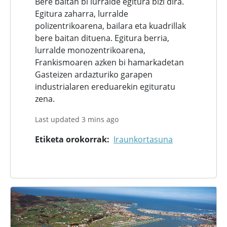
Bere baitan bi lurralde egitura bizi dira.
Egitura zaharra, lurralde
polizentrikoarena, bailara eta kuadrillak
bere baitan dituena. Egitura berria,
lurralde monozentrikoarena,
Frankismoaren azken bi hamarkadetan
Gasteizen ardazturiko garapen
industrialaren ereduarekin egituratu
zena.
Last updated 3 mins ago
Etiketa orokorrak
Iraunkortasuna