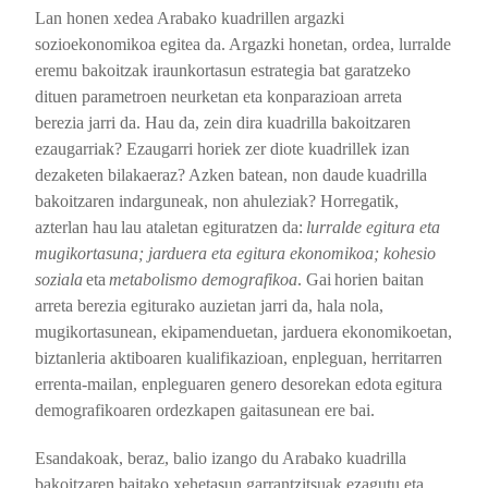
Lan honen xedea Arabako kuadrillen argazki
sozioekonomikoa egitea da. Argazki honetan, ordea, lurralde
eremu bakoitzak iraunkortasun estrategia bat garatzeko
dituen parametroen neurketan eta konparazioan arreta
berezia jarri da. Hau da, zein dira kuadrilla bakoitzaren
ezaugarriak? Ezaugarri horiek zer diote kuadrillek izan
dezaketen bilakaeraz? Azken batean, non daude
kuadrilla
bakoitzaren indarguneak, non ahuleziak? Horregatik,
azterlan hau
lau ataletan egituratzen da:
lurralde egitura eta
mugikortasuna; jarduera eta egitura ekonomikoa; kohesio
soziala
eta
metabolismo demografikoa
. Gai
horien baitan
arreta berezia egiturako auzietan jarri da, hala nola,
mugikortasunean, ekipamenduetan, jarduera ekonomikoetan,
biztanleria aktiboaren kualifikazioan, enpleguan, herritarren
errenta-mailan, enpleguaren genero desorekan edota
egitura
demografikoaren ordezkapen gaitasunean ere bai.
Esandakoak, beraz, balio izango du Arabako kuadrilla
bakoitzaren baitako xehetasun garrantzitsuak ezagutu eta