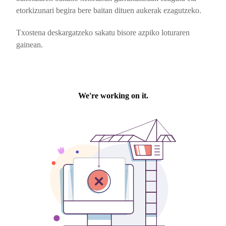
etorkizunari begira bere baitan dituen aukerak ezagutzeko.
Txostena deskargatzeko sakatu bisore azpiko loturaren
gainean.