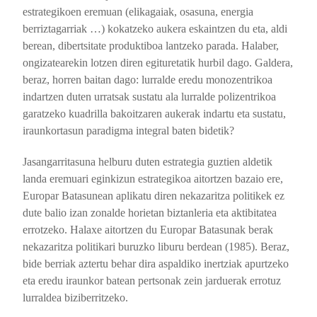
estrategikoen eremuan (elikagaiak, osasuna, energia
berriztagarriak …) kokatzeko aukera eskaintzen du eta, aldi
berean, dibertsitate produktiboa lantzeko parada. Halaber,
ongizatearekin lotzen diren egituretatik hurbil dago. Galdera,
beraz, horren baitan dago: lurralde eredu monozentrikoa
indartzen duten urratsak sustatu ala lurralde polizentrikoa
garatzeko kuadrilla bakoitzaren aukerak indartu eta sustatu,
iraunkortasun paradigma integral baten bidetik?
Jasangarritasuna helburu duten estrategia guztien aldetik
landa eremuari eginkizun estrategikoa aitortzen bazaio ere,
Europar Batasunean aplikatu diren nekazaritza politikek ez
dute balio izan zonalde horietan biztanleria eta aktibitatea
errotzeko. Halaxe aitortzen du Europar Batasunak berak
nekazaritza politikari buruzko liburu berdean (1985). Beraz,
bide berriak aztertu behar dira aspaldiko inertziak apurtzeko
eta eredu iraunkor batean pertsonak zein jarduerak errotuz
lurraldea biziberritzeko.