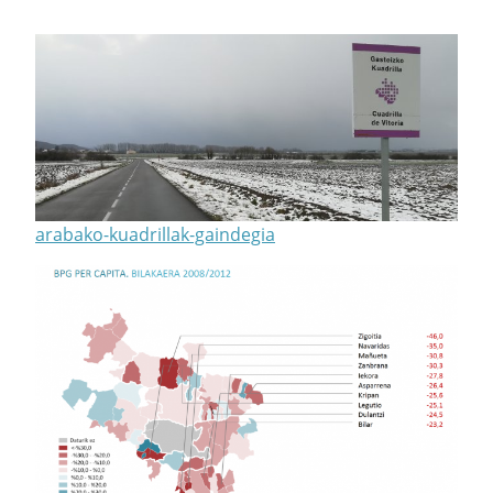
arabako-kuadrillak-gaindegia