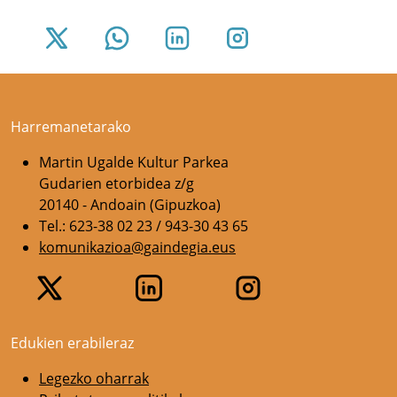
Harremanetarako
Martin Ugalde Kultur Parkea
Gudarien etorbidea z/g
20140 - Andoain (Gipuzkoa)
Tel.: 623-38 02 23 / 943-30 43 65
komunikazioa@gaindegia.eus
Edukien erabileraz
Legezko oharrak