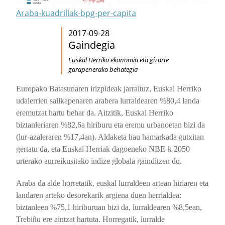
Araba-kuadrillak-bpg-per-capita
2017-09-28
Gaindegia
Euskal Herriko ekonomia eta gizarte
garapenerako behategia
Europako Batasunaren irizpideak jarraituz, Euskal Herriko
udalerrien sailkapenaren arabera lurraldearen %80,4 landa
eremutzat hartu behar da. Aitzitik, Euskal Herriko
biztanleriaren %82,6a hiriburu eta eremu urbanoetan bizi da
(lur-azaleraren %17,4an). Aldaketa hau hamarkada
gutxitan
gertatu da, eta Euskal Herriak dagoeneko NBE-k 2050
urterako aurreikusitako indize globala gainditzen du.
Araba da alde horretatik, euskal lurraldeen artean hiriaren eta
landaren arteko desorekarik argiena duen herrialdea:
biztanleen %75,1 hiriburuan bizi da, lurraldearen %8,5ean,
Trebiñu ere aintzat hartuta. Horregatik, lurralde