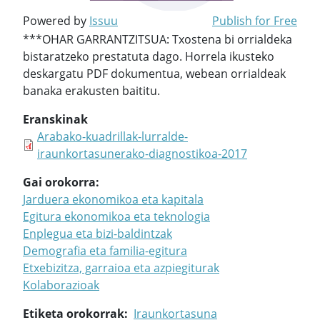
Powered by
Issuu
Publish for Free
***OHAR GARRANTZITSUA: Txostena bi orrialdeka
bistaratzeko prestatuta dago. Horrela ikusteko
deskargatu PDF dokumentua, webean orrialdeak
banaka erakusten baititu.
Eranskinak
Arabako-kuadrillak-lurralde-
iraunkortasunerako-diagnostikoa-2017
Gai orokorra
Jarduera ekonomikoa eta kapitala
Egitura ekonomikoa eta teknologia
Enplegua eta bizi-baldintzak
Demografia eta familia-egitura
Etxebizitza, garraioa eta azpiegiturak
Kolaborazioak
Etiketa orokorrak
Iraunkortasuna