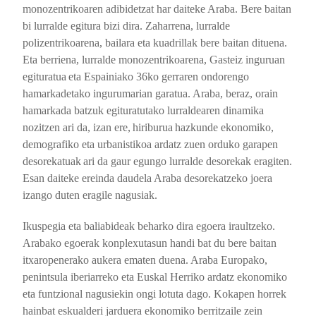
monozentrikoaren adibidetzat har daiteke Araba. Bere baitan
bi lurralde egitura bizi dira. Zaharrena, lurralde
polizentrikoarena, bailara eta kuadrillak bere baitan dituena.
Eta berriena, lurralde monozentrikoarena, Gasteiz inguruan
egituratua
eta Espainiako 36ko gerraren ondorengo
hamarkadetako ingurumarian garatua. Araba, beraz, orain
hamarkada batzuk egituratutako lurraldearen dinamika
nozitzen ari da, izan ere,
hiriburua
hazkunde ekonomiko,
demografiko eta urbanistikoa ardatz zuen orduko garapen
desorekatuak
ari da gaur egungo lurralde desorekak eragiten.
Esan daiteke ereinda daudela Araba desorekatzeko joera
izango duten eragile nagusiak.
Ikuspegia eta baliabideak beharko dira egoera iraultzeko.
Arabako egoerak konplexutasun handi bat du bere baitan
itxaropenerako aukera ematen duena. Araba Europako,
penintsula iberiarreko eta Euskal Herriko ardatz ekonomiko
eta funtzional nagusiekin ongi lotuta dago. Kokapen horrek
hainbat eskualderi jarduera ekonomiko berritzaile zein