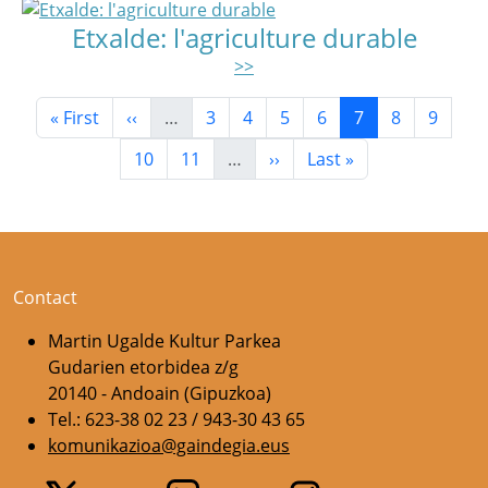
Etxalde: l'agriculture durable
>>
Pagination
Première page
Page précédente
Page
Page
Page
Page
Page courante
Page
Page
« First
‹‹
…
3
4
5
6
7
8
9
Page
Page
Page suivante
Dernière page
10
11
…
››
Last »
Contact
Martin Ugalde Kultur Parkea
Gudarien etorbidea z/g
20140 - Andoain (Gipuzkoa)
Tel.: 623-38 02 23 / 943-30 43 65
komunikazioa@gaindegia.eus