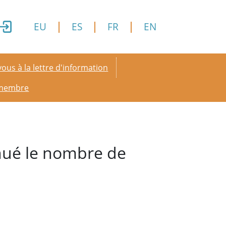
EU
ES
FR
EN
y menu
ous à la lettre d'information
 membre
nué le nombre de