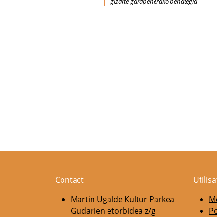
gizarte garapenerako behategia
Contact
Utilis
Martin Ugalde Kultur Parkea
Me
Gudarien etorbidea z/g
Po