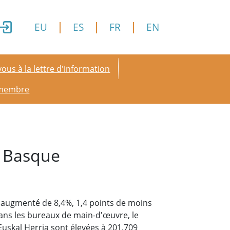
EU
ES
FR
EN
y menu
ous à la lettre d'information
 membre
s Basque
 augmenté de 8,4%, 1,4 points de moins
ans les bureaux de main-d'œuvre, le
uskal Herria sont élevées à 201,709