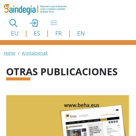
Pasar al contenido principal
EU
ES
FR
EN
Ruta de navegación
Home
Argitalpenak
OTRAS PUBLICACIONES