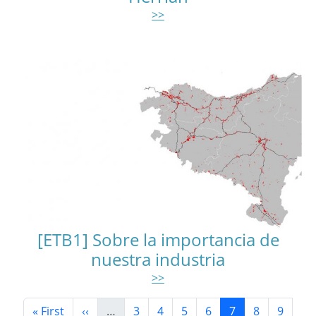
>>
[ETB1] Sobre la importancia de
nuestra industria
>>
Paginación
Primera página
Página anterior
Página
Página
Página
Página
Página actual
Página
Página
« First
‹‹
…
3
4
5
6
7
8
9