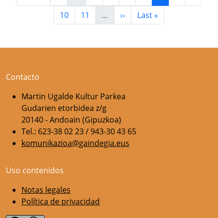
Página
Página
Siguiente página
Última página
10
11
…
››
Last »
Contacto
Martin Ugalde Kultur Parkea
Gudarien etorbidea z/g
20140 - Andoain (Gipuzkoa)
Tel.: 623-38 02 23 / 943-30 43 65
komunikazioa@gaindegia.eus
Uso contenidos
Notas legales
Política de privacidad