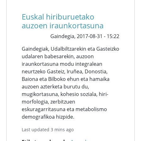
Euskal hiriburuetako
auzoen iraunkortasuna
Gaindegia,
2017-08-31 - 15:22
Gaindegiak, Udalbiltzarekin eta Gasteizko
udalaren babesarekin, auzoon
iraunkortasuna modu integralean
neurtzeko Gasteiz, Iruñea, Donostia,
Baiona eta Bilboko ehun eta hamaika
auzoen azterketa burutu du,
mugikortasuna, kohesio soziala, hiri-
morfologia, zerbitzuen
eskuragarritasuna eta metabolismo
demografikoa hizpide.
Last updated 3 mins ago