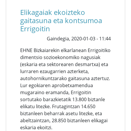
Elikagaiak ekoizteko
gaitasuna eta kontsumoa
Errigoitin
Gaindegia,
2020-01-03 - 11:44
EHNE Bizkaiarekin elkarlanean Errigoitiko
dimentsio sozioekonomiko nagusiak
(eskaria eta sektorearen desmartxa) eta
lurraren ezaugarrien azterketa,
autohornikuntzarako gaitasuna aztertuz.
Lur egokiaren aprobetxamendua
mugaraino eramanda, Errigoitin
sortutako barazkietatik 13.800 biztanle
elikatu litezke. Frutagintzan 14.650
biztanleen beharrak asetu litezke, eta
abeltzaintzan, 28.850 biztanleen elikagai
eskaria ekoitzi.