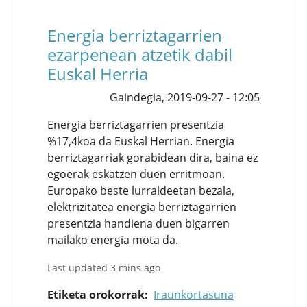
Energia berriztagarrien
ezarpenean atzetik dabil
Euskal Herria
Gaindegia,
2019-09-27 - 12:05
Energia berriztagarrien presentzia
%17,4koa da Euskal Herrian. Energia
berriztagarriak gorabidean dira, baina ez
egoerak eskatzen duen erritmoan.
Europako beste lurraldeetan bezala,
elektrizitatea energia berriztagarrien
presentzia handiena duen bigarren
mailako energia mota da.
Last updated 3 mins ago
Etiketa orokorrak
Iraunkortasuna