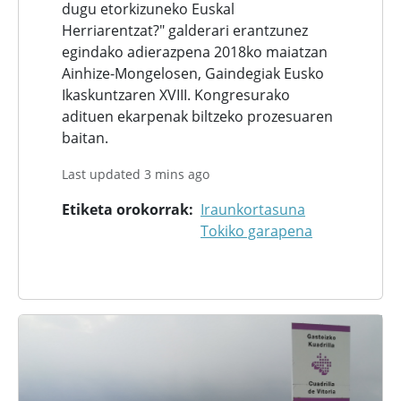
dugu etorkizuneko Euskal
Herriarentzat?" galderari erantzunez
egindako adierazpena 2018ko maiatzan
Ainhize-Mongelosen, Gaindegiak Eusko
Ikaskuntzaren XVIII. Kongresurako
adituen ekarpenak biltzeko prozesuaren
baitan.
Last updated 3 mins ago
Etiketa orokorrak
Iraunkortasuna
Tokiko garapena