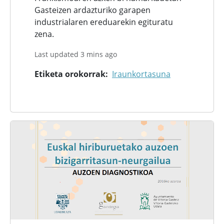
Gasteizen ardazturiko garapen
industrialaren ereduarekin egituratu
zena.
Last updated 3 mins ago
Etiketa orokorrak
Iraunkortasuna