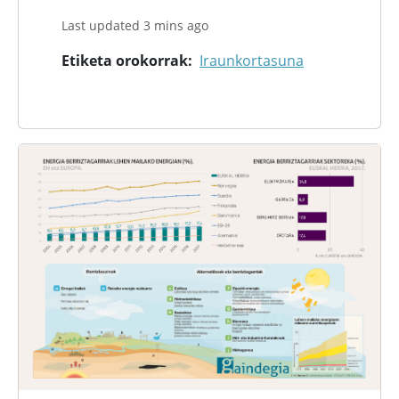
Last updated 3 mins ago
Etiketa orokorrak
Iraunkortasuna