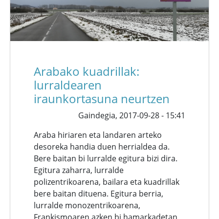
Arabako kuadrillak:
lurraldearen
iraunkortasuna neurtzen
Gaindegia,
2017-09-28 - 15:41
Araba hiriaren eta landaren arteko
desoreka handia duen herrialdea da.
Bere baitan bi lurralde egitura bizi dira.
Egitura zaharra, lurralde
polizentrikoarena, bailara eta kuadrillak
bere baitan dituena. Egitura berria,
lurralde monozentrikoarena,
Frankismoaren azken bi hamarkadetan