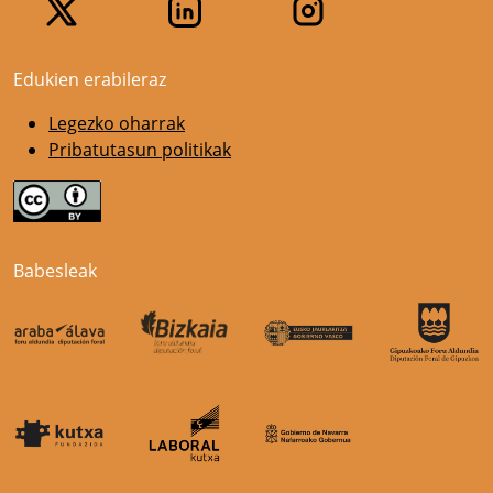
Edukien erabileraz
Legezko oharrak
Pribatutasun politikak
Babesleak