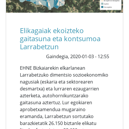
Elikagaiak ekoizteko
gaitasuna eta kontsumoa
Larrabetzun
Gaindegia,
2020-01-03 - 12:55
EHNE Bizkaiarekin elkarlanean
Larrabetzuko dimentsio sozioekonomiko
nagusiak (eskaria eta sektorearen
desmartxa) eta lurraren ezaugarrien
azterketa, autohornikuntzarako
gaitasuna aztertuz. Lur egokiaren
aprobetxamendua mugaraino
eramanda, Larrabetzun sortutako
barazkietatik 26.150 biztanle elikatu