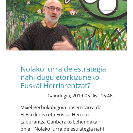
Nolako lurralde estrategia
nahi dugu etorkizuneko
Euskal Herriarentzat?
Gaindegia,
2019-05-06 - 16:46
Mixel Berhokohigoin baserritarra da,
ELBko kidea eta Euskal Herriko
Laborantza Ganbarako Lehendakari
ohia. "Nolako lurralde estrategia nahi