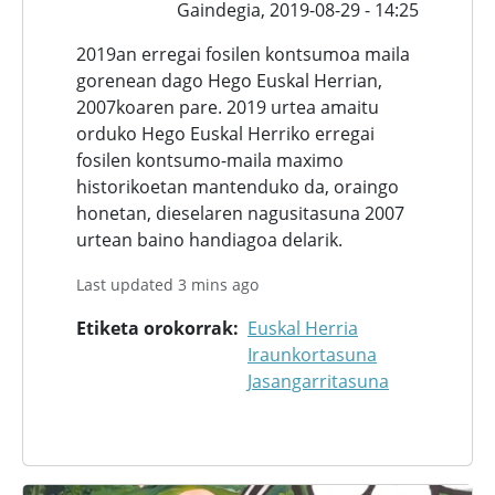
Gaindegia,
2019-08-29 - 14:25
2019an erregai fosilen kontsumoa maila
gorenean dago Hego Euskal Herrian,
2007koaren pare. 2019 urtea amaitu
orduko Hego Euskal Herriko erregai
fosilen kontsumo-maila maximo
historikoetan mantenduko da, oraingo
honetan, dieselaren nagusitasuna 2007
urtean baino handiagoa delarik.
Last updated 3 mins ago
Etiketa orokorrak
Euskal Herria
Iraunkortasuna
Jasangarritasuna