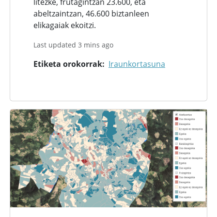
litezke, frutagintzan 23.600, eta
abeltzaintzan, 46.600 biztanleen
elikagaiak ekoitzi.
Last updated 3 mins ago
Etiketa orokorrak
Iraunkortasuna