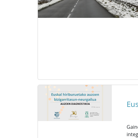
Eus
Gain
inte