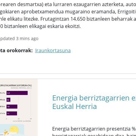
rearen desmartxa) eta lurraren ezaugarrien azterketa, aut
egokiaren aprobetxamendua mugaraino eramanda, Errigoitin
nle elikatu litezke. Frutagintzan 14.650 biztanleen beharrak a
0 biztanleen elikagai eskaria ekoitzi.
updated 3 mins ago
eta orokorrak
Iraunkortasuna
Energia berriztagarrien 
Euskal Herria
Energia berriztagarrien presentzia %