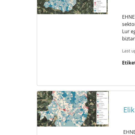
EHNE 
sekto
Lur e
biztan
Last u
Etike
Eli
EHNE 