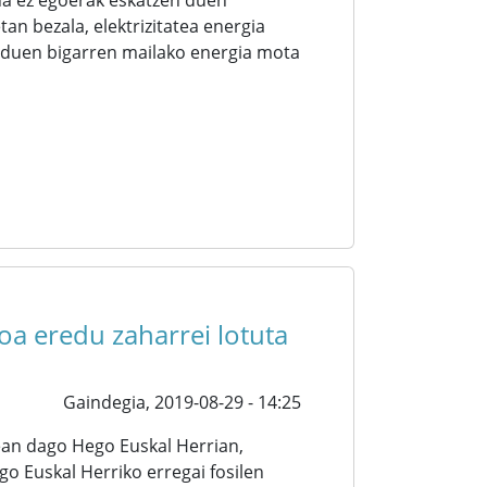
ina ez egoerak eskatzen duen
an bezala, elektrizitatea energia
a duen bigarren mailako energia mota
a eredu zaharrei lotuta
Gaindegia,
2019-08-29 - 14:25
ean dago Hego Euskal Herrian,
o Euskal Herriko erregai fosilen