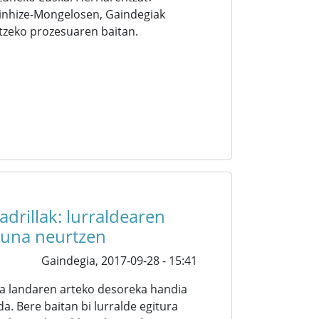
inhize-Mongelosen, Gaindegiak
tzeko prozesuaren baitan.
drillak: lurraldearen
suna neurtzen
Gaindegia,
2017-09-28 - 15:41
ta landaren arteko desoreka handia
a. Bere baitan bi lurralde egitura