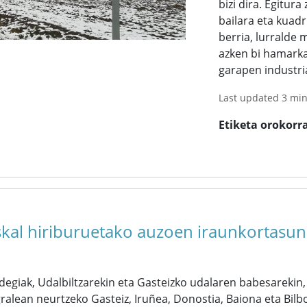
bizi dira. Egitura
bailara eta kuadr
berria, lurralde
azken bi hamarka
garapen industri
Last updated 3 mi
Etiketa orokorr
kal hiriburuetako auzoen iraunkortasun
degiak, Udalbiltzarekin eta Gasteizko udalaren babesareki
gralean neurtzeko Gasteiz, Iruñea, Donostia, Baiona eta Bi