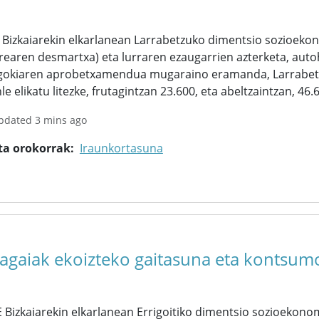
Bizkaiarekin elkarlanean Larrabetzuko dimentsio sozioekon
rearen desmartxa) eta lurraren ezaugarrien azterketa, auto
gokiaren aprobetxamendua mugaraino eramanda, Larrabetzu
le elikatu litezke, frutagintzan 23.600, eta abeltzaintzan, 46.
pdated 3 mins ago
ta orokorrak
Iraunkortasuna
kagaiak ekoizteko gaitasuna eta kontsumo
Bizkaiarekin elkarlanean Errigoitiko dimentsio sozioekonom