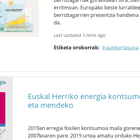
berriztagarriak gorabidean dira, ba
erritmoan. Europako beste lurraldeet
berriztagarrien presentzia handien
da.
Last updated 3 mins ago
Etiketa orokorrak
Iraunkortasuna
Euskal Herriko energia kontsumo
eta mendeko
2019an erregai fosilen kontsumoa maila goren
2007koaren pare. 2019 urtea amaitu orduko Heg