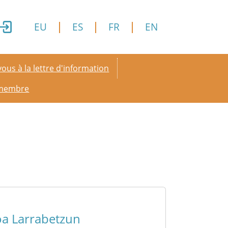
EU
ES
FR
EN
y menu
ous à la lettre d'information
 membre
oa Larrabetzun