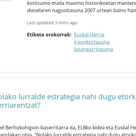
kontsumo-maila maximo historikoetan mantend
dieselaren nagusitasuna 2007 urtean baino han
Last updated 3 mins ago
Etiketa orokorrak
Euskal Herria
Iraunkortasuna
Jasangarritasuna
lako lurralde estrategia nahi dugu etor
rriarentzat?
el Berhokohigoin baserritarra da, ELBko kidea eta Euskal 
endakari ohia. "Nolako lurralde estrategia nahi dugu etorki