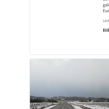
gal
Eus
Las
Eti