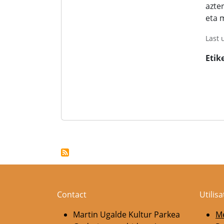
azte
eta 
Last 
Etik
Pagination
Contact
Utilis
Martin Ugalde Kultur Parkea
Me