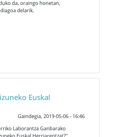
uko da, oraingo honetan,
diagoa delarik.
kizuneko Euskal
Gaindegia,
2019-05-06 - 16:46
Herriko Laborantza Ganbarako
zuneko Euskal Herriarentzat?"