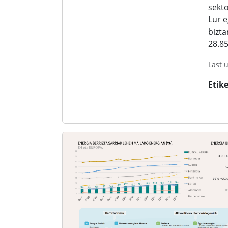
sekto
Lur 
bizta
28.85
Last 
Etik