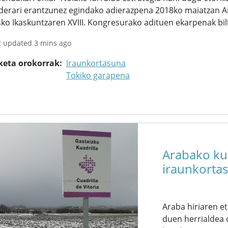
derari erantzunez egindako adierazpena 2018ko maiatzan A
ko Ikaskuntzaren XVIII. Kongresurako adituen ekarpenak bil
t updated 3 mins ago
keta orokorrak
Iraunkortasuna
Tokiko garapena
Arabako kua
iraunkorta
Araba hiriaren e
duen herrialdea d