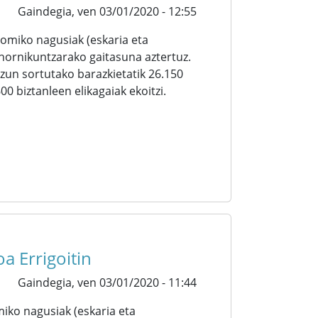
Gaindegia,
ven 03/01/2020 - 12:55
omiko nagusiak (eskaria eta
hornikuntzarako gaitasuna aztertuz.
n sortutako barazkietatik 26.150
600 biztanleen elikagaiak ekoitzi.
a Errigoitin
Gaindegia,
ven 03/01/2020 - 11:44
iko nagusiak (eskaria eta