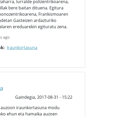
 zaharra, lurralde polizentrikoarena,
illak bere baitan dituena. Egitura
 monozentrikoarena, Frankismoaren
detan Gasteizen ardazturiko
alaren ereduarekin egituratu zena.
ns ago
ak
Iraunkortasuna
a
Gaindegia,
2017-08-31 - 15:22
n, auzoon iraunkortasuna modu
lboko ehun eta hamaika auzoen