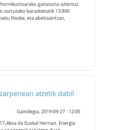
ohornikuntzarako gaitasuna aztertuz.
 sortutako barazkietatik 13.800
setu litezke, eta abeltzaintzan,
ezarpenean atzetik dabil
Gaindegia,
2019-09-27 - 12:05
17,4koa da Euskal Herrian. Energia