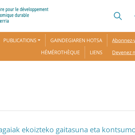
Secondar
PUBLICATIONS
GAINDEGIAREN HOTSA
Abonnez-v
HÉMÉROTHÈQUE
LIENS
Devenez
kagaiak ekoizteko gaitasuna eta kontsum