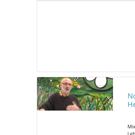
No
He
Mix
Leh