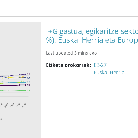
I+G gastua, egikaritze-sek
%). Euskal Herria eta Europ
Last updated 3 mins ago
Etiketa orokorrak
EB-27
Euskal Herria