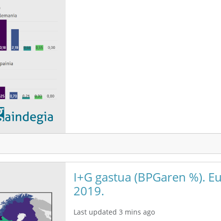
I+G gastua (BPGaren %). E
2019.
Last updated 3 mins ago