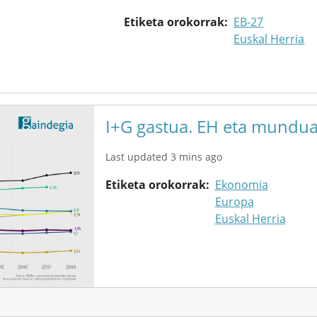
Etiketa orokorrak
EB-27
Euskal Herria
I+G gastua. EH eta mundu
Last updated 3 mins ago
Etiketa orokorrak
Ekonomia
Europa
Euskal Herria