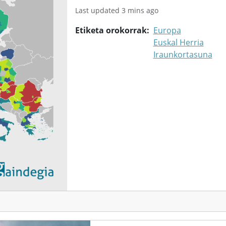
Last updated 3 mins ago
Etiketa orokorrak
Europa
Euskal Herria
Iraunkortasuna