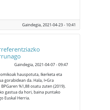
Gaindegia,
2021-04-23 - 10:41
rreferentziazko
urrunago
Gaindegia,
2021-04-07 - 09:47
nomikoak hauspotuta, Ikerketa eta
ua gorabidean da. Hala, I+Gra
o BPGaren %1,88 osatu zuten (2019).
o gastua da hori, baina puntako
go Euskal Herria.