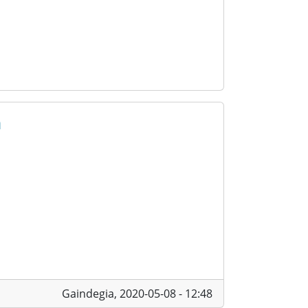
a
Gaindegia,
2020-05-08 - 12:48