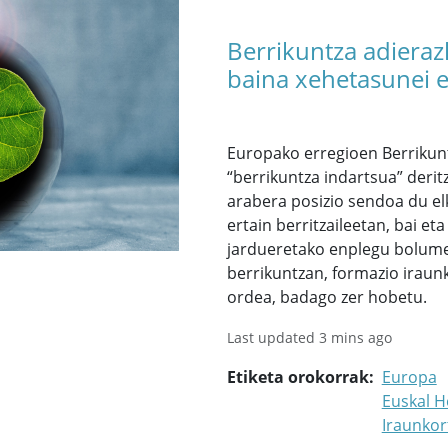
Berrikuntza adierazl
baina xehetasunei 
Europako erregioen Berrikun
“berrikuntza indartsua” deri
arabera posizio sendoa du elk
ertain berritzaileetan, bai et
jardueretako enplegu bolume
berrikuntzan, formazio iraun
ordea, badago zer hobetu.
Last updated 3 mins ago
Etiketa orokorrak
Europa
Euskal H
Iraunko