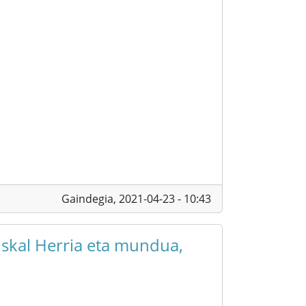
Gaindegia,
2021-04-23 - 10:43
uskal Herria eta mundua,