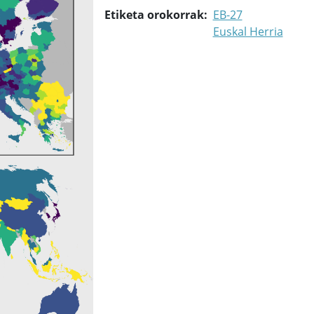
Etiketa orokorrak
EB-27
Euskal Herria