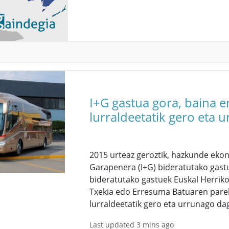
I+G gastua gora, baina e
lurraldeetatik gero eta 
2015 urteaz geroztik, hazkunde eko
Garapenera (I+G) bideratutako gast
bideratutako gastuek Euskal Herrik
Txekia edo Erresuma Batuaren parek
lurraldeetatik gero eta urrunago da
Last updated 3 mins ago