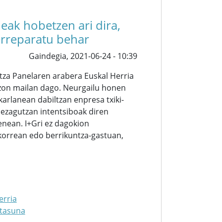
eak hobetzen ari dira,
erreparatu behar
Gaindegia,
2021-06-24 - 10:39
tza Panelaren arabera Euskal Herria
tzon mailan dago. Neurgailu honen
arlanean dabiltzan enpresa txiki-
a ezagutzan intentsiboak diren
nean. I+Gri ez dagokion
korrean edo berrikuntza-gastuan,
erria
rtasuna