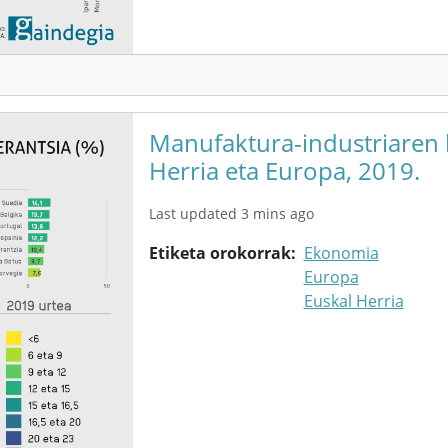
Manufaktura-industriaren b
Herria eta Europa, 2019.
Last updated 3 mins ago
Etiketa orokorrak
Ekonomia
Europa
Euskal Herria