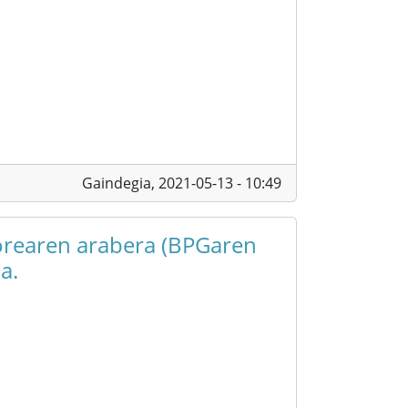
Gaindegia,
2021-05-13 - 10:49
torearen arabera (BPGaren
a.