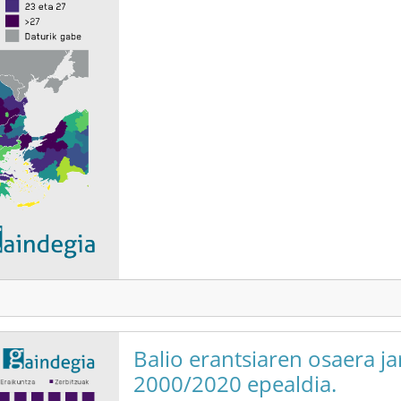
Balio erantsiaren osaera j
2000/2020 epealdia.