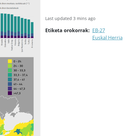
Last updated 3 mins ago
Etiketa orokorrak
EB-27
Euskal Herria