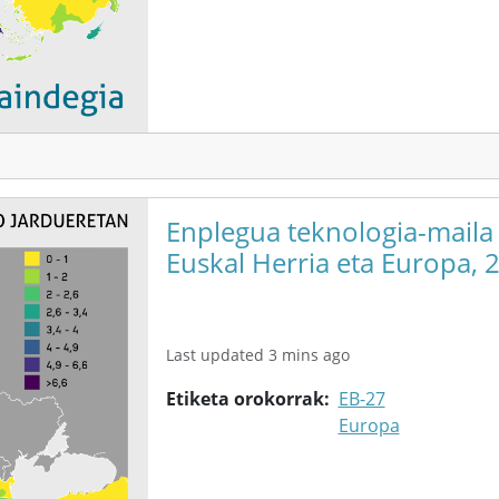
Enplegua teknologia-maila
Euskal Herria eta Europa, 
Last updated 3 mins ago
Etiketa orokorrak
EB-27
Europa