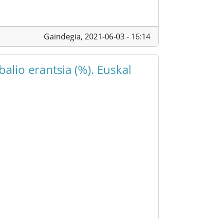
Gaindegia,
2021-06-03 - 16:14
alio erantsia (%). Euskal