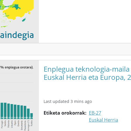
Enplegua teknologia-maila
Euskal Herria eta Europa, 
Last updated 3 mins ago
Etiketa orokorrak
EB-27
Euskal Herria