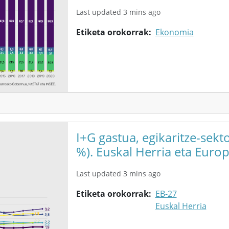
Last updated 3 mins ago
Etiketa orokorrak
Ekonomia
I+G gastua, egikaritze-sek
%). Euskal Herria eta Europ
Last updated 3 mins ago
Etiketa orokorrak
EB-27
Euskal Herria