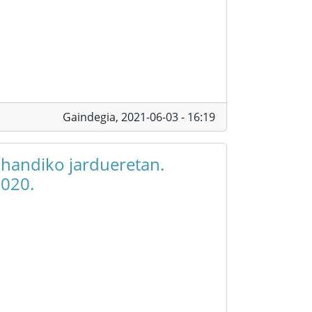
Gaindegia,
2021-06-03 - 16:19
 handiko jardueretan.
2020.