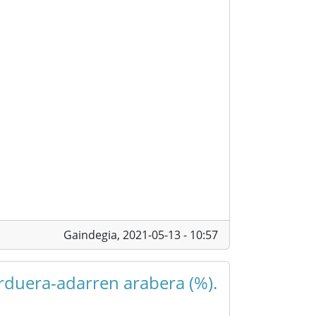
Gaindegia,
2021-05-13 - 10:57
arduera-adarren arabera (%).