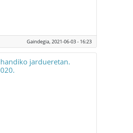
Gaindegia,
2021-06-03 - 16:23
 handiko jardueretan.
2020.