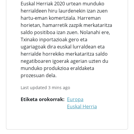
Euskal Herriak 2020 urtean munduko
herrialdeen hiru laurdenekin izan zuen
hartu-eman komertziala. Harreman
horietan, hamarretik zazpik merkataritza
saldo positiboa izan zuen. Nolanahi ere,
Txinako inportazioak gero eta
ugariagoak dira euskal lurraldean eta
herrialde horrekiko merkataritza saldo
negatiboaren igoerak agerian uzten du
munduko produkzioa eraldaketa
prozesuan dela.
Last updated 3 mins ago
Etiketa orokorrak
Europa
Euskal Herria