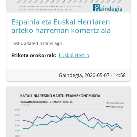
Espainia eta Euskal Herriaren
arteko harreman komertziala
Last updated 3 mins ago
Etiketa orokorrak
Euskal Herria
Gaindegia,
2020-05-07 - 14:58