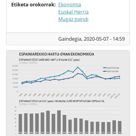
Etiketa orokorrak
Ekonomia
Euskal Herria
Mugaz gaindi
Gaindegia,
2020-05-07 - 14:59