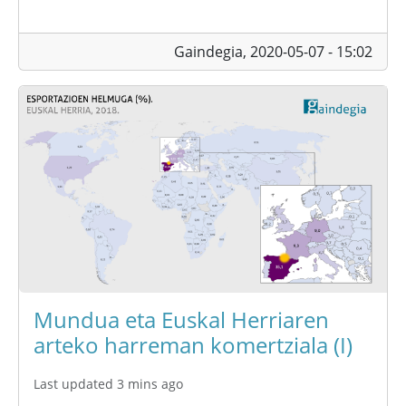
Gaindegia,
2020-05-07 - 15:02
Mundua eta Euskal Herriaren
arteko harreman komertziala (I)
Last updated 3 mins ago