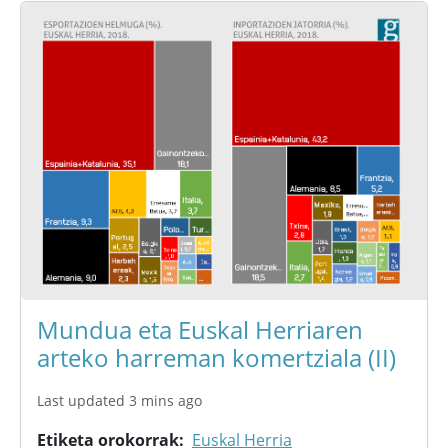
Mundua eta Euskal Herriaren
arteko harreman komertziala (II)
Last updated 3 mins ago
Etiketa orokorrak
Euskal Herria