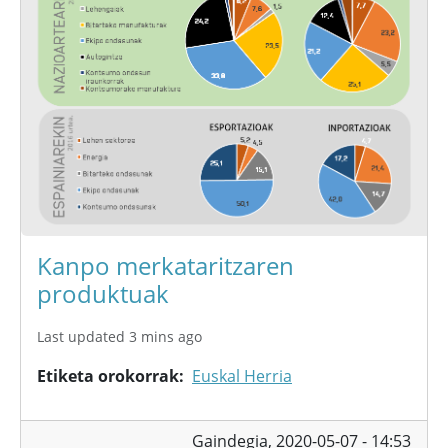
Kanpo merkataritzaren
produktuak
Last updated 3 mins ago
Etiketa orokorrak
Euskal Herria
Gaindegia,
2020-05-07 - 14:53