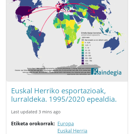
Euskal Herriko esportazioak,
lurraldeka. 1995/2020 epealdia.
Last updated 3 mins ago
Etiketa orokorrak
Europa
Euskal Herria