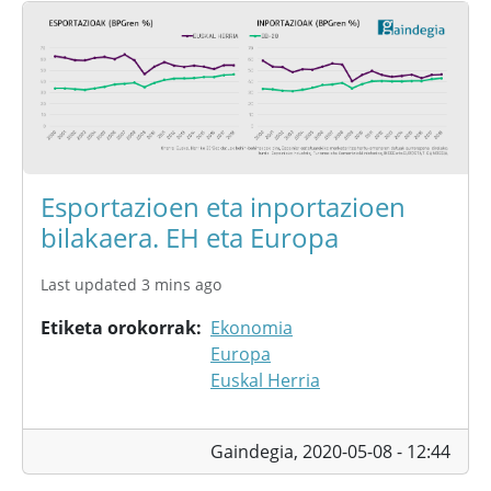
Esportazioen eta inportazioen
bilakaera. EH eta Europa
Last updated 3 mins ago
Etiketa orokorrak
Ekonomia
Europa
Euskal Herria
Gaindegia,
2020-05-08 - 12:44