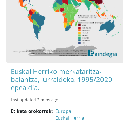
Euskal Herriko merkataritza-
balantza, lurraldeka. 1995/2020
epealdia.
Last updated 3 mins ago
Etiketa orokorrak
Europa
Euskal Herria