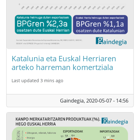
Katalunia eta Euskal Herriaren
arteko harreman komertziala
Last updated 3 mins ago
Gaindegia,
2020-05-07 - 14:56