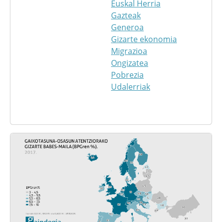
Euskal Herria
Gazteak
Generoa
Gizarte ekonomia
Migrazioa
Ongizatea
Pobrezia
Udalerriak