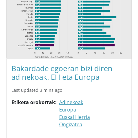
Bakardade egoeran bizi diren
adinekoak. EH eta Europa
Last updated 3 mins ago
Etiketa orokorrak
Adinekoak
Europa
Euskal Herria
Ongizatea