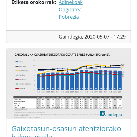
Etiketa orokorrak
Adinekoak
Ongizatea
Pobrezia
Gaindegia,
2020-05-07 - 17:29
Gaixotasun-osasun atentziorako
babes-maila