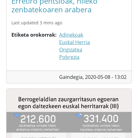
Erretiro pentsioak, hileko
zenbatekoaren arabera
Last updated 3 mins ago
Etiketa orokorrak
Adinekoak
Euskal Herria
Ongizatea
Pobrezia
Gaindegia,
2020-05-08 - 13:02