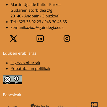
Martin Ugalde Kultur Parkea
Gudarien etorbidea z/g
20140 - Andoain (Gipuzkoa)
Tel.: 623-38 02 23 / 943-30 43 65
komunikazioa@gaindegia.eus
Edukien erabileraz
Legezko oharrak
Pribatutasun politikak
Babesleak