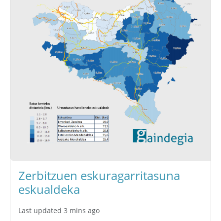
Zerbitzuen eskuragarritasuna
eskualdeka
Last updated 3 mins ago