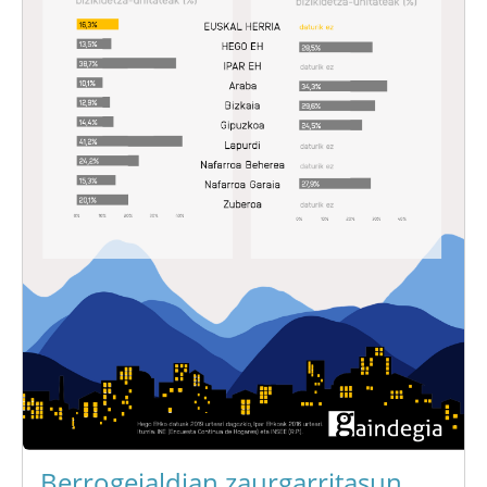
Berrogeialdian zaurgarritasun