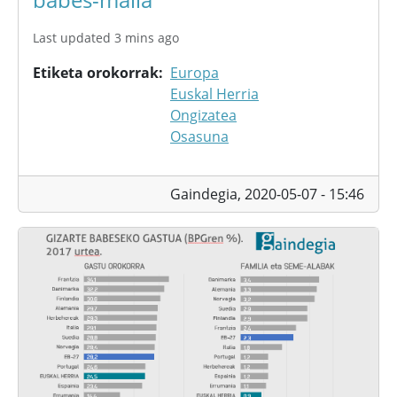
Last updated 3 mins ago
Etiketa orokorrak
Europa
Euskal Herria
Ongizatea
Osasuna
Gaindegia,
2020-05-07 - 15:46