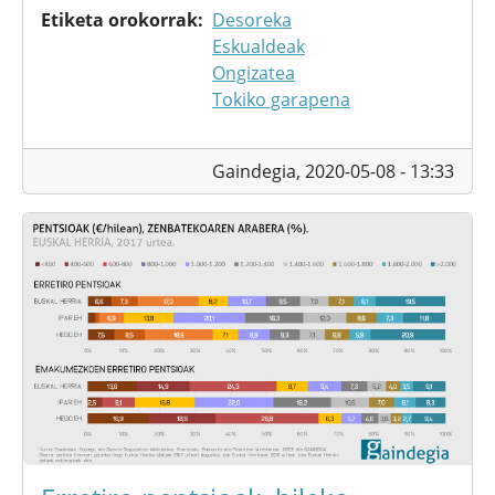
Etiketa orokorrak
Desoreka
Eskualdeak
Ongizatea
Tokiko garapena
Gaindegia,
2020-05-08 - 13:33