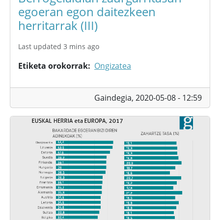
egoeran egon daitezkeen
herritarrak (III)
Last updated 3 mins ago
Etiketa orokorrak
Ongizatea
Gaindegia,
2020-05-08 - 12:59