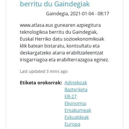
berritu du Gaindegiak
Gaindegia,
2021-01-04 - 08:17
www.atlasa.eus gunearen azpiegitura
teknologikoa berritu du Gaindegiak,
Euskal Herriko datu sozioekonomikoak
klik batean bistaratu, kontsultatu eta
deskargatzeko ataria erabiltzaileentzat
irisgarriagoa eta erabilterrazagoa eginez.
Last updated 3 mins ago
Etiketa orokorrak
Adinekoak
Bazterketa
EB-27
Ekonomia
Emakumeak
Eskualdeak
Europa