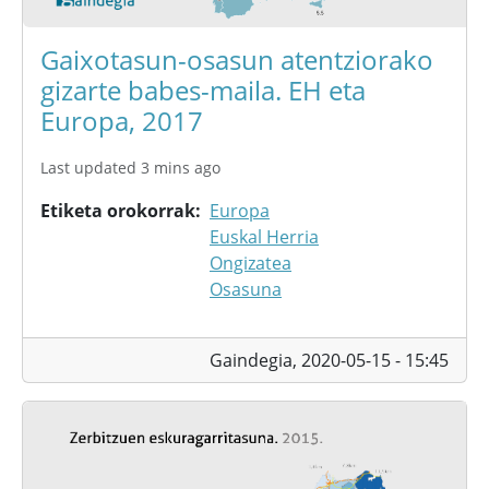
Gaixotasun-osasun atentziorako
gizarte babes-maila. EH eta
Europa, 2017
Last updated 3 mins ago
Etiketa orokorrak
Europa
Euskal Herria
Ongizatea
Osasuna
Gaindegia,
2020-05-15 - 15:45