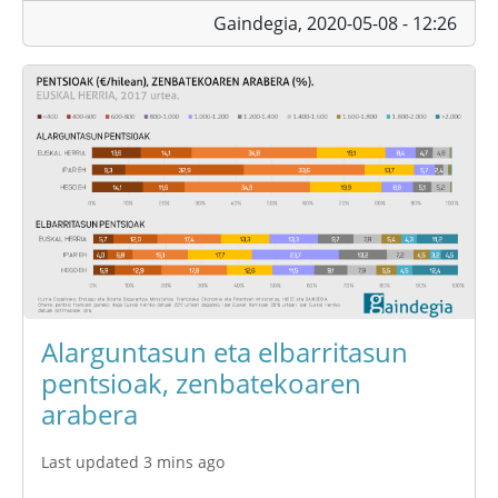
Gaindegia,
2020-05-08 - 12:26
Alarguntasun eta elbarritasun
pentsioak, zenbatekoaren
arabera
Last updated 3 mins ago