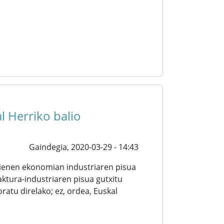
l Herriko balio
Gaindegia,
2020-03-29 - 14:43
hienen ekonomian industriaren pisua
tura-industriaren pisua gutxitu
ratu direlako; ez, ordea, Euskal