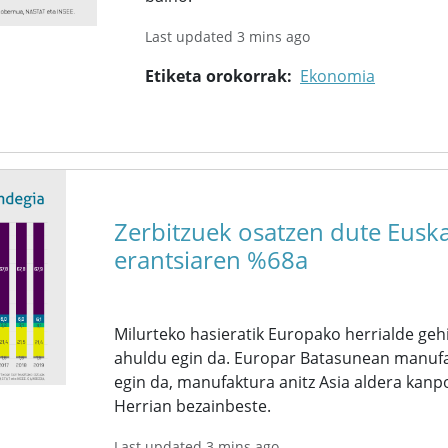
Last updated 3 mins ago
Etiketa orokorrak
Ekonomia
Zerbitzuek osatzen dute Euska
erantsiaren %68a
Milurteko hasieratik Europako herrialde ge
ahuldu egin da. Europar Batasunean manufak
egin da, manufaktura anitz Asia aldera kanpo
Herrian bezainbeste.
Last updated 3 mins ago