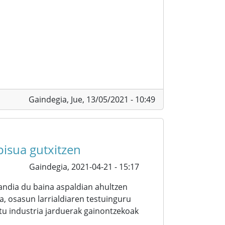
Gaindegia,
Jue, 13/05/2021 - 10:49
isua gutxitzen
Gaindegia,
2021-04-21 - 15:17
andia du baina aspaldian ahultzen
a, osasun larrialdiaren testuinguru
tu industria jarduerak gainontzekoak