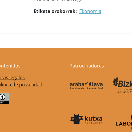
Etiketa orokorrak
Ekonomia
ontenidos
Patrocinadores
tas legales
lítica de privacidad