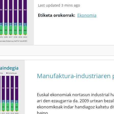
Last updated 3 mins ago
Etiketa orokorrak
Ekonomia
Manufaktura-industriaren p
Euskal ekonomiak nortasun industrial h
ari den ezaugarria da. 2009 urtean bezal
ekonomikoak indar handiagoz kaltetu di
baino.