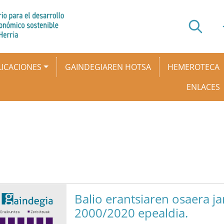
ICACIONES
GAINDEGIAREN HOTSA
HEMEROTECA
ENLACES
Balio erantsiaren osaera j
2000/2020 epealdia.