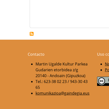
Contacto
Uso c
Martin Ugalde Kultur Parkea
No
Gudarien etorbidea z/g
Po
20140 - Andoain (Gipuzkoa)
Tel.: 623-38 02 23 / 943-30 43
65
komunikazioa@gaindegia.eus