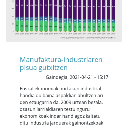
Manufaktura-industriaren
pisua gutxitzen
Gaindegia,
2021-04-21 - 15:17
Euskal ekonomiak nortasun industrial
handia du baina aspaldian ahultzen ari
den ezaugarria da. 2009 urtean bezala,
osasun larrialdiaren testuinguru
ekonomikoak indar handiagoz kaltetu
ditu industria jarduerak gainontzekoak