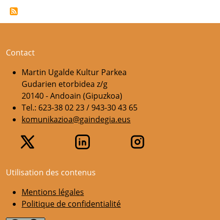
Contact
Martin Ugalde Kultur Parkea
Gudarien etorbidea z/g
20140 - Andoain (Gipuzkoa)
Tel.: 623-38 02 23 / 943-30 43 65
komunikazioa@gaindegia.eus
Utilisation des contenus
Mentions légales
Politique de confidentialité