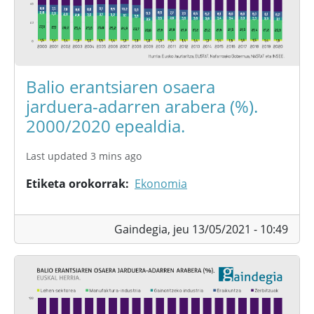
Balio erantsiaren osaera
jarduera-adarren arabera (%).
2000/2020 epealdia.
Last updated 3 mins ago
Etiketa orokorrak
Ekonomia
Gaindegia,
jeu 13/05/2021 - 10:49