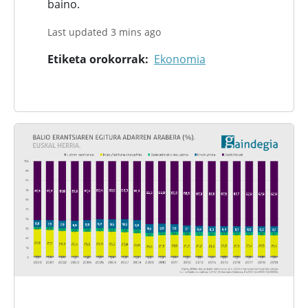
baino.
Last updated 3 mins ago
Etiketa orokorrak
Ekonomia