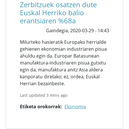
Zerbitzuek osatzen dute
Euskal Herriko balio
erantsiaren %68a
Gaindegia,
2020-03-29 - 14:43
Milurteko hasieratik Europako herrialde
gehienen ekonomian industriaren pisua
ahuldu egin da. Europar Batasunean
manufaktura-industriaren pisua gutxitu
egin da, manufaktura anitz Asia aldera
kanporatu direlako; ez, ordea, Euskal
Herrian bezainbeste.
Last updated 3 mins ago
Etiketa orokorrak
Ekonomia